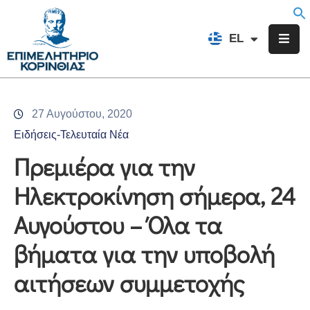
EN
EL
FR
Επιμελητήριο
Ενημέρωση
27 Αυγούστου, 2020
Υπηρεσίες
Ειδήσεις-Τελευταία Νέα
Προγράμματα
Πρεμιέρα για την
&
Ηλεκτροκίνηση σήμερα, 24
Δράσεις
Αυγούστου – Όλα τα
Εκδηλώσεις
βήματα για την υποβολή
Επικοινωνία
αιτήσεων συμμετοχής