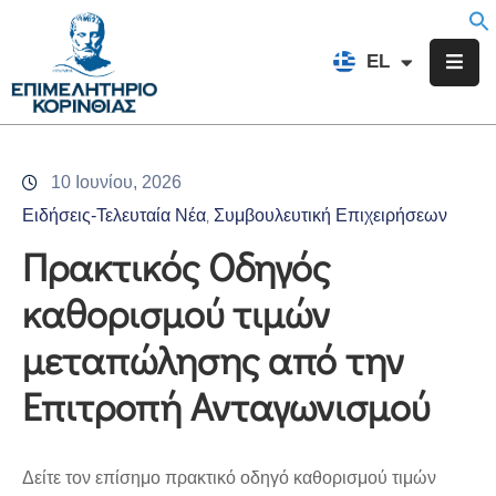
EN
EL
FR
Επιμελητήριο
Ενημέρωση
10 Ιουνίου, 2026
Υπηρεσίες
Ειδήσεις-Τελευταία Νέα
Συμβουλευτική Επιχειρήσεων
‚
Προγράμματα
Πρακτικός Οδηγός
&
καθορισμού τιμών
Δράσεις
μεταπώλησης από την
Εκδηλώσεις
Επιτροπή Ανταγωνισμού
Επικοινωνία
Δείτε τον επίσημο πρακτικό οδηγό καθορισμού τιμών