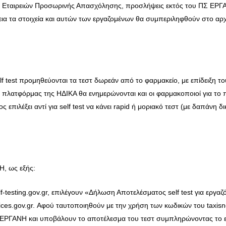
έσω Εταιρειών Προσωρινής Απασχόλησης, προσλήψεις εκτός του ΠΣ ΕΡΓ
ια τα στοιχεία και αυτών των εργαζομένων θα συμπεριληφθούν στο αρχ
f test προμηθεύονται τα τεστ δωρεάν από το φαρμακείο, με επίδειξη τ
ς πλατφόρμας της ΗΔΙΚΑ θα ενημερώνονται και οι φαρμακοποιοί για το π
ς επιλέξει αντί για self test να κάνει rapid ή μοριακό τεστ (με δαπάνη δ
Η, ως εξής:
-testing.gov.gr, επιλέγουν «Δήλωση Αποτελέσματος self test για εργαζ
ces.gov.gr. Αφού ταυτοποιηθούν με την χρήση των κωδικών του taxisn
 ΕΡΓΑΝΗ και υποβάλουν το αποτέλεσμα του τεστ συμπληρώνοντας το ε