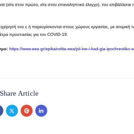
est (είτε στον πρώτο, είτε στον επαναληπτικό έλεγχο), του επιβάλλεται
είρησή του ς ή παρευρίσκονται στους χώρους εργασίας, με ατομική τ
 μέτρα προστασίας για τον COVID-19.
σμο:
https://www.eea.gr/epikairotita-eea/pii-ine-i-kad-gia-ipochreotiko-se
Share Article