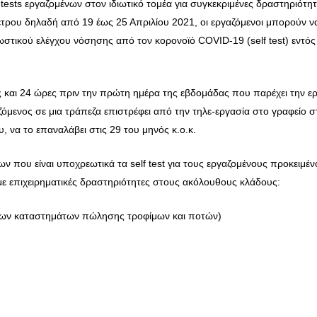
tests εργαζομένων στον ιδιωτικό τομέα για συγκεκριμένες δραστηριότητ
τρου δηλαδή από 19 έως 25 Απριλίου 2021, οι εργαζόμενοι μπορούν ν
στικού ελέγχου νόσησης από τον κορονοϊό COVID-19 (self test) εντός
ως και 24 ώρες πριν την πρώτη ημέρα της εβδομάδας που παρέχει την ε
όμενος σε μια τράπεζα επιστρέφει από την τηλε-εργασία στο γραφείο σ
υ, να το επαναλάβει στις 29 του μηνός κ.ο.κ.
 που είναι υποχρεωτικά τα self test για τους εργαζομένους προκειμέν
με επιχειρηματικές δραστηριότητες στους ακόλουθους κλάδους:
των καταστημάτων πώλησης τροφίμων και ποτών)