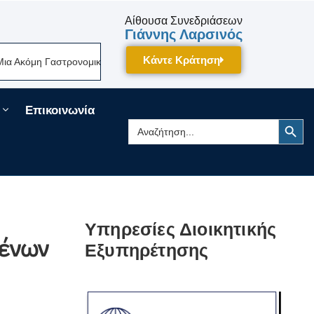
Αίθουσα Συνεδριάσεων
Γιάννης Λαρσινός
Κάντε Κράτηση
η Γαστρονομική Γιορτή Της Πελοποννήσου Δίνει Ραντεβού Τον Σεπτέμβρι
Επικοινωνία
Search Button
Search
for:
Υπηρεσίες Διοικητικής
μένων
Εξυπηρέτησης