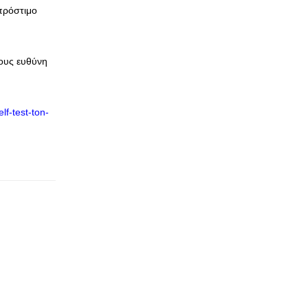
 πρόστιμο
ους ευθύνη
lf-test-ton-