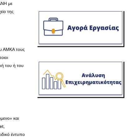
ΑΝΗ με
είο της
ου ΑΜΚΑ τους
οιοι
ική του ή του
όμενο» και
et,
ιδικό έντυπο