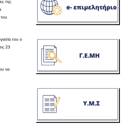
ες της
α
 του
ργασία του ο
τις 23
ου να