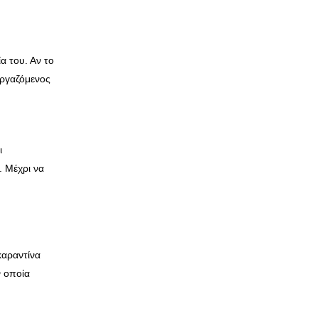
α του. Αν το
εργαζόμενος
ι
. Μέχρι να
καραντίνα
ν οποία