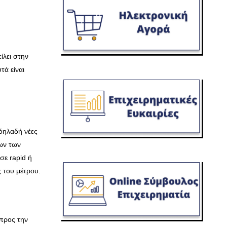
ίλει στην
ά είναι
 δηλαδή νέες
ων των
σε rapid ή
ς του μέτρου.
 προς την