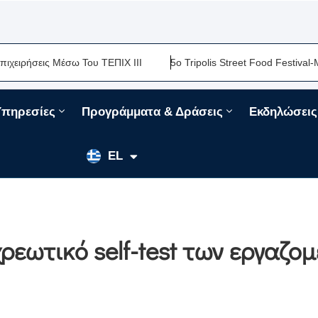
ς Μέσω Του ΤΕΠΙΧ ΙΙΙ
5ο Tripolis Street Food Festival-Μια Ακόμ
Υπηρεσίες
Προγράμματα & Δράσεις
Εκδηλώσεις
EN
EL
FR
χρεωτικό self-test των εργαζο