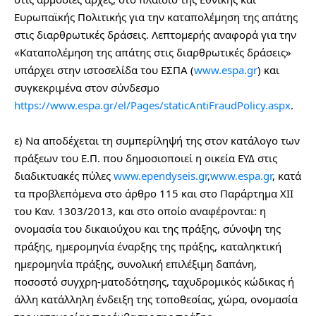
Ευρωπαϊκής Πολιτικής για την καταπολέμηση της απάτης 
στις διαρθρωτικές δράσεις. Λεπτομερής αναφορά για την 
«Καταπολέμηση της απάτης στις διαρθρωτικές δράσεις» 
υπάρχει στην ιστοσελίδα του ΕΣΠΑ (
www.espa.gr
) και 
συγκεκριμένα στον σύνδεσμο 
https://www.espa.gr/el/Pages/staticAntiFraudPolicy.aspx
.
ε) Να αποδέχεται τη συμπερίληψή της στον κατάλογο των 
πράξεων του Ε.Π. που δημοσιοποιεί η οικεία ΕΥΔ στις 
διαδικτυακές πύλες 
www.ependyseis.gr
,
www.espa.gr
, κατά 
τα προβλεπόμενα στο άρθρο 115 και στο Παράρτημα ΧΙΙ 
του Καν. 1303/2013, και στο οποίο αναφέρονται: η 
ονομασία του δικαιούχου και της πράξης, σύνοψη της 
πράξης, ημερομηνία έναρξης της πράξης, καταληκτική 
ημερομηνία πράξης, συνολική επιλέξιμη δαπάνη, 
ποσοστό συγχρη-ματοδότησης, ταχυδρομικός κώδικας ή 
άλλη κατάλληλη ένδειξη της τοποθεσίας, χώρα, ονομασία 