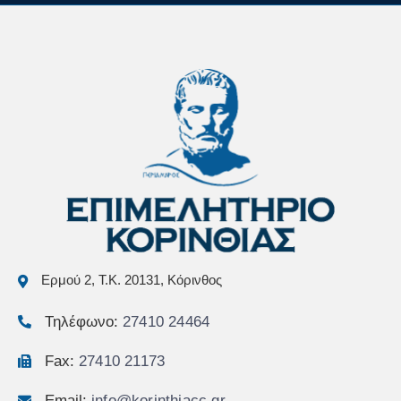
Ερμού 2, Τ.Κ. 20131, Κόρινθος
Τηλέφωνο:
27410 24464
Fax:
27410 21173
Email:
info@korinthiacc.gr