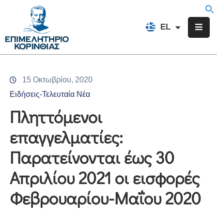
EN
EL
FR
Επιμελητήριο
Ενημέρωση
15 Οκτωβρίου, 2020
Υπηρεσίες
Ειδήσεις-Τελευταία Νέα
Προγράμματα
Πληττόμενοι
&
επαγγελματίες:
Δράσεις
Παρατείνονται έως 30
Εκδηλώσεις
Απριλίου 2021 οι εισφορές
Επικοινωνία
Φεβρουαρίου-Μαΐου 2020