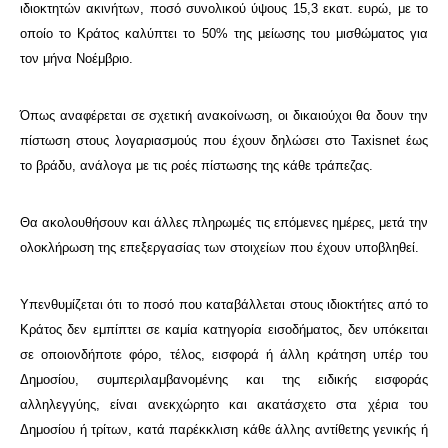
ιδιοκτητών ακινήτων, ποσό συνολικού ύψους 15,3 εκατ. ευρώ, με το
οποίο το Κράτος καλύπτει το 50% της μείωσης του μισθώματος για
τον μήνα Νοέμβριο.
Όπως αναφέρεται σε σχετική ανακοίνωση, οι δικαιούχοι θα δουν την
πίστωση στους λογαριασμούς που έχουν δηλώσει στο Taxisnet έως
το βράδυ, ανάλογα με τις ροές πίστωσης της κάθε τράπεζας.
Θα ακολουθήσουν και άλλες πληρωμές τις επόμενες ημέρες, μετά την
ολοκλήρωση της επεξεργασίας των στοιχείων που έχουν υποβληθεί.
Υπενθυμίζεται ότι το ποσό που καταβάλλεται στους ιδιοκτήτες από το
Κράτος δεν εμπίπτει σε καμία κατηγορία εισοδήματος, δεν υπόκειται
σε οποιονδήποτε φόρο, τέλος, εισφορά ή άλλη κράτηση υπέρ του
Δημοσίου, συμπεριλαμβανομένης και της ειδικής εισφοράς
αλληλεγγύης, είναι ανεκχώρητο και ακατάσχετο στα χέρια του
Δημοσίου ή τρίτων, κατά παρέκκλιση κάθε άλλης αντίθετης γενικής ή