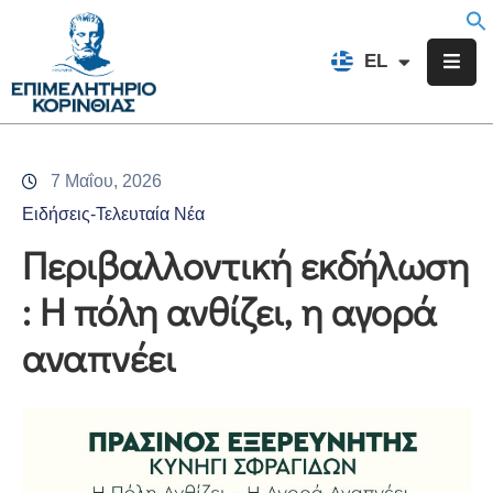
EN
EL
FR
Επιμελητήριο
Ενημέρωση
7 Μαΐου, 2026
Υπηρεσίες
Ειδήσεις-Τελευταία Νέα
Προγράμματα
Περιβαλλοντική εκδήλωση
&
: Η πόλη ανθίζει, η αγορά
Δράσεις
αναπνέει
Εκδηλώσεις
Επικοινωνία