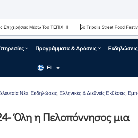
ρήσεις Μέσω Του ΤΕΠΙΧ ΙΙΙ
5ο Tripolis Street Food Festival-Μια
Υπηρεσίες
Προγράμματα & Δράσεις
Εκδηλώσεις
EN
EL
FR
Τελευταία Νέα
Εκδηλώσεις
Ελληνικές & Διεθνείς Εκθέσεις
Εμπ
‚
‚
‚
- Όλη η Πελοπόννησος μια