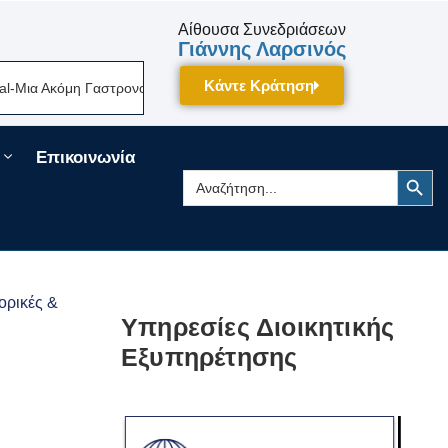
Αίθουσα Συνεδριάσεων
Γιάννης Λαρσινός
Κάντε Κράτηση
 Ακόμη Γαστρονομική Γιορτή Της Πελοποννήσου Δίνει Ραντεβού Τον Σεπτ
Επικοινωνία
Search Button
Search
for:
ορικές &
Υπηρεσίες Διοικητικής
Εξυπηρέτησης