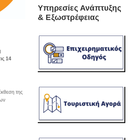
Υπηρεσίες Ανάπτυξης
& Εξωστρέφειας
η
ις 14
έκθεση της
των