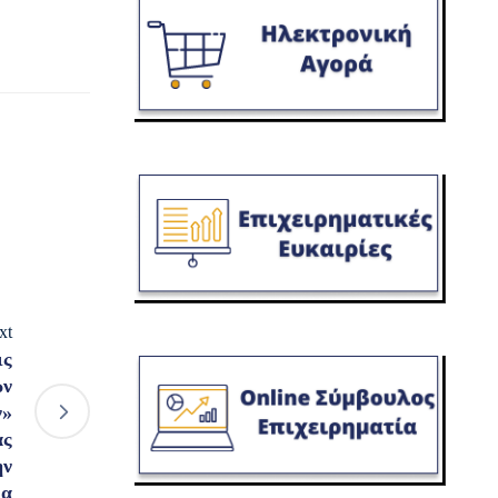
xt
ις
ων
ν»
ας
ην
ρα