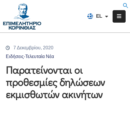
EN
EL
FR
Επιμελητήριο
Ενημέρωση
7 Δεκεμβρίου, 2020
Υπηρεσίες
Ειδήσεις-Τελευταία Νέα
Προγράμματα
Παρατείνονται οι
&
προθεσμίες δηλώσεων
Δράσεις
εκμισθωτών ακινήτων
Εκδηλώσεις
Επικοινωνία