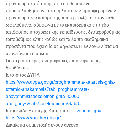
πρόγραμμα κατάρτισης που επιθυμούν να
παρακολουθήσουν, από τη λίστα των προσφερόμενων
προγραμμάτων κατάρτισης που εμφανίζεται στον κάθε
ωφελούμενο, σύμφωνα με το εκπαιδευτικό επίπεδο
(απόφοιτος υποχρεωτικής εκπαίδευσης, δευτεροβάθμιας,
τριτοβάθμιας κλπ.) καθώς και τα λοιπά ακαδημαϊκά
προσόντα που έχει ο ίδιος δηλώσει. Η εν λόγω λίστα θα
ανανεώνεται διαρκώς.
Για περισσότερες πληροφορίες επισκεφτείτε τις
διευθύνσεις:
Ιστότοπος ΔΥΠΑ
https://www.dypa.gov.gr/proghrammata-katartisis-ghia-
totamio-anakampsis?tab=proghrammata-
anavathmisisdeksiotiton-ghia-80000-
anerghoys&tab2=ofeloumenoi&tab3=
Ιστοσελίδα Επιταγής Κατάρτισης –
voucher.gov
https://www.voucher.gov.gr/
Δικαίωμα συμμετοχής έχουν άνεργοι: