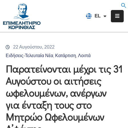
EN
EL
FR
Επιμελητήριο
Ενημέρωση
22 Αυγούστου, 2022
Υπηρεσίες
Ειδήσεις-Τελευταία Νέα
Κατάρτιση
Λοιπά
‚
‚
Προγράμματα
Παρατείνονται μέχρι τις 31
&
Αυγούστου οι αιτήσεις
Δράσεις
ωφελουμένων, ανέργων
Εκδηλώσεις
για ένταξη τους στο
Επικοινωνία
Μητρώο Ωφελουμένων