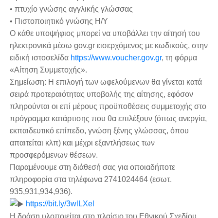
• πτυχίο γνώσης αγγλικής γλώσσας
• Πιστοποιητικό γνώσης Η/Υ
Ο κάθε υποψήφιος μπορεί να υποβάλλει την αίτησή του
ηλεκτρονικά μέσω gov.gr εισερχόμενος με κωδικούς, στην
ειδική ιστοσελίδα
https://www.voucher.gov.gr
, τη φόρμα
«Αίτηση Συμμετοχής».
Σημείωση: Η επιλογή των ωφελούμενων θα γίνεται κατά
σειρά προτεραιότητας υποβολής της αίτησης, εφόσον
πληρούνται οι επί μέρους προϋποθέσεις συμμετοχής στο
πρόγραμμα κατάρτισης που θα επιλέξουν (όπως ανεργία,
εκπαιδευτικό επίπεδο, γνώση ξένης γλώσσας, όπου
απαιτείται κλπ) και μέχρι εξαντλήσεως των
προσφερόμενων θέσεων.
Παραμένουμε στη διάθεσή σας για οποιαδήποτε
πληροφορία στα τηλέφωνα 2741024464 (εσωτ.
935,931,934,936).
https://bit.ly/3wlLXel
Η δράση υλοποιείται στο πλαίσιο του Εθνικού Σχεδίου