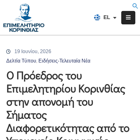
EN
EL
FR
Επιμελητήριο
Ενημέρωση
19 Ιουνίου, 2026
Υπηρεσίες
Δελτία Τύπου
Ειδήσεις-Τελευταία Νέα
‚
Προγράμματα
Ο Πρόεδρος του
&
Επιμελητηρίου Κορινθίας
Δράσεις
στην απονομή του
Εκδηλώσεις
Σήματος
Επικοινωνία
Διαφορετικότητας από το