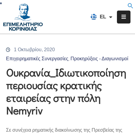
EN
EL
FR
Επιμελητήριο
Ενημέρωση
1 Οκτωβρίου, 2020
Υπηρεσίες
Επιχειρηματικές Συνεργασίες
Προκηρύξεις - Διαγωνισμοί
‚
Προγράμματα
Ουκρανία_Ιδιωτικοποίηση
&
περιουσίας κρατικής
Δράσεις
εταιρείας στην πόλη
Εκδηλώσεις
Nemyriv
Επικοινωνία
Σε συνέχεια ρηματικής διακοίνωσης της Πρεσβείας της