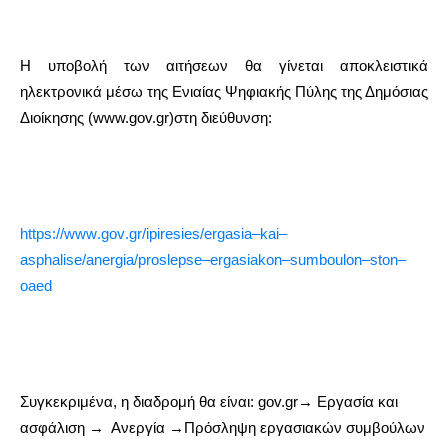
Η υποβολή των αιτήσεων θα γίνεται αποκλειστικά
ηλεκτρονικά μέσω της Ενιαίας Ψηφιακής Πύλης της Δημόσιας
Διοίκησης (www.gov.gr)στη διεύθυνση:
https
://
www
.
gov
.
gr
/
ipiresies
/
ergasia
–
kai
–
asphalise
/
anergia
/
proslepse
–
ergasiakon
–
sumboulon
–
ston
–
oaed
Συγκεκριμένα, η διαδρομή θα είναι: gov.gr→ Εργασία και
ασφάλιση →
Ανεργία →Πρόσληψη εργασιακών συμβούλων