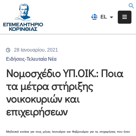
EN
EL
FR
Επιμελητήριο
Ενημέρωση
28 Ιανουαρίου, 2021
Υπηρεσίες
Ειδήσεις-Τελευταία Νέα
Προγράμματα
Νομοσχέδιο ΥΠ.ΟΙΚ.: Ποια
&
τα μέτρα στήριξης
Δράσεις
νοικοκυριών και
Εκδηλώσεις
επιχειρήσεων
Επικοινωνία
Μηδενικά ενοίκια για τους μήνες Ιανουάριο και Φεβρουάριο για τις επιχειρήσεις που ήταν