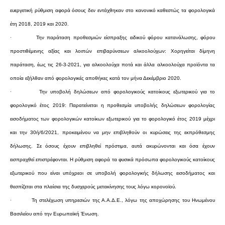
ευεργετική ρύθμιση αφορά όσους δεν εντάχθηκαν στο κανονικό καθεστώς τα φορολογικά
έτη 2018, 2019 και 2020.
·
Την παράταση προθεσμιών είσπραξης ειδικού φόρου κατανάλωσης, φόρου
προστιθέμενης αξίας και λοιπών επιβαρύνσεων αλκοολούχων: Χορηγείται δίμηνη
παράταση, έως τις 26-3-2021, για αλκοολούχα ποτά και άλλα αλκοολούχα προϊόντα τα
οποία εξήλθαν από φορολογικές αποθήκες κατά τον μήνα Δεκέμβριο 2020.
·
Την υποβολή δηλώσεων από φορολογικούς κατοίκους εξωτερικού για το
φορολογικό έτος 2019: Παρατείνεται η προθεσμία υποβολής δηλώσεων φορολογίας
εισοδήματος των φορολογικών κατοίκων εξωτερικού για το φορολογικό έτος 2019 μέχρι
και την 30ή/6/2021, προκειμένου να μην επιβληθούν οι κυρώσεις της εκπρόθεσμης
δήλωσης. Σε όσους έχουν επιβληθεί πρόστιμα, αυτά ακυρώνονται και όσα έχουν
εισπραχθεί επιστρέφονται. Η ρύθμιση αφορά τα φυσικά πρόσωπα φορολογικούς κατοίκους
εξωτερικού που είναι υπόχρεοι σε υποβολή φορολογικής δήλωσης εισοδήματος και
θεσπίζεται στα πλαίσια της δυσχερούς μετακίνησης τους λόγω κορονοϊού.
·
Τη στελέχωση υπηρεσιών της Α.Α.Δ.Ε., λόγω της αποχώρησης του Ηνωμένου
Βασιλείου από την Ευρωπαϊκή Ένωση.