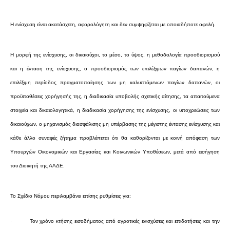
Η ενίσχυση είναι ακατάσχετη, αφορολόγητη και δεν συμψηφίζεται με οποιαδήποτε οφειλή.
Η μορφή της ενίσχυσης, οι δικαιούχοι, το μέσο, το ύψος, η μεθοδολογία προσδιορισμού
και η ένταση της ενίσχυσης, ο προσδιορισμός των επιλέξιμων παγίων δαπανών, η
επιλέξιμη περίοδος πραγματοποίησης των μη καλυπτόμενων παγίων δαπανών, οι
προϋποθέσεις χορήγησής της, η διαδικασία υποβολής σχετικής αίτησης, τα απαιτούμενα
στοιχεία και δικαιολογητικά, η διαδικασία χορήγησης της ενίσχυσης, οι υποχρεώσεις των
δικαιούχων, ο μηχανισμός διασφάλισης μη υπέρβασης της μέγιστης έντασης ενίσχυσης και
κάθε άλλο συναφές ζήτημα προβλέπεται ότι θα καθορίζονται με κοινή απόφαση των
Υπουργών Οικονομικών και Εργασίας και Κοινωνικών Υποθέσεων, μετά από εισήγηση
του Διοικητή της ΑΑΔΕ.
Το Σχέδιο Νόμου περιλαμβάνει επίσης ρυθμίσεις για:
·
Τον χρόνο κτήσης εισοδήματος από αγροτικές ενισχύσεις και επιδοτήσεις και την