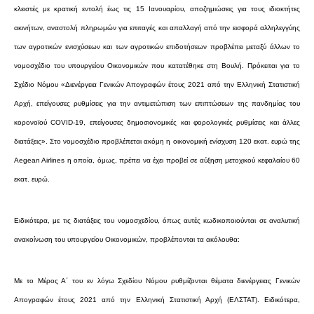
κλειστές με κρατική εντολή έως τις 15 Ιανουαρίου, αποζημιώσεις για τους ιδιοκτήτες
ακινήτων, αναστολή πληρωμών για επιταγές και απαλλαγή από την εισφορά αλληλεγγύης
των αγροτικών ενισχύσεων και των αγροτικών επιδοτήσεων προβλέπει μεταξύ άλλων το
νομοσχέδιο του υπουργείου Οικονομικών που κατατέθηκε στη Βουλή. Πρόκειται για το
Σχέδιο Νόμου «Διενέργεια Γενικών Απογραφών έτους 2021 από την Ελληνική Στατιστική
Αρχή, επείγουσες ρυθμίσεις για την αντιμετώπιση των επιπτώσεων της πανδημίας του
κορονοϊού COVID-19, επείγουσες δημοσιονομικές και φορολογικές ρυθμίσεις και άλλες
διατάξεις». Στο νομοσχέδιο προβλέπεται ακόμη η οικονομική ενίσχυση 120 εκατ. ευρώ της
Aegean Airlines η οποία, όμως, πρέπει να έχει προβεί σε αύξηση μετοχικού κεφαλαίου 60
εκατ. ευρώ.
Ειδικότερα, με τις διατάξεις του νομοσχεδίου, όπως αυτές κωδικοποιούνται σε αναλυτική
ανακοίνωση του υπουργείου Οικονομικών, προβλέπονται τα ακόλουθα:
Με το Μέρος Α΄ του εν λόγω Σχεδίου Νόμου ρυθμίζονται θέματα διενέργειας Γενικών
Απογραφών έτους 2021 από την Ελληνική Στατιστική Αρχή (ΕΛΣΤΑΤ). Ειδικότερα,