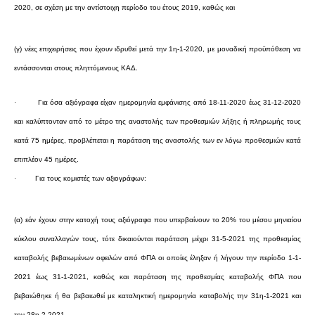
2020, σε σχέση με την αντίστοιχη περίοδο του έτους 2019, καθώς και
(γ) νέες επιχειρήσεις που έχουν ιδρυθεί μετά την 1η-1-2020, με μοναδική προϋπόθεση να
εντάσσονται στους πληττόμενους ΚΑΔ.
·
Για όσα αξιόγραφα είχαν ημερομηνία εμφάνισης από 18-11-2020 έως 31-12-2020
και καλύπτονταν από το μέτρο της αναστολής των προθεσμιών λήξης ή πληρωμής τους
κατά 75 ημέρες, προβλέπεται η παράταση της αναστολής των εν λόγω προθεσμιών κατά
επιπλέον 45 ημέρες.
·
Για τους κομιστές των αξιογράφων:
(α) εάν έχουν στην κατοχή τους αξιόγραφα που υπερβαίνουν το 20% του μέσου μηνιαίου
κύκλου συναλλαγών τους, τότε δικαιούνται παράταση μέχρι 31-5-2021 της προθεσμίας
καταβολής βεβαιωμένων οφειλών από ΦΠΑ οι οποίες έληξαν ή λήγουν την περίοδο 1-1-
2021 έως 31-1-2021, καθώς και παράταση της προθεσμίας καταβολής ΦΠΑ που
βεβαιώθηκε ή θα βεβαιωθεί με καταληκτική ημερομηνία καταβολής την 31η-1-2021 και
την 28η-2-2021,