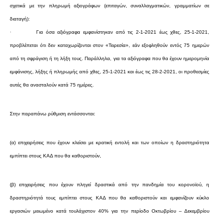
σχετικά με την πληρωμή αξιογράφων (επιταγών, συναλλαγματικών, γραμματίων σε
διαταγή):
·
Για όσα αξιόγραφα εμφανίστηκαν από τις 2-1-2021 έως χθες, 25-1-2021,
προβλέπεται ότι δεν καταχωρίζονται στον «Τειρεσία», εάν εξοφληθούν εντός 75 ημερών
από τη σφράγιση ή τη λήξη τους. Παράλληλα, για τα αξιόγραφα που θα έχουν ημερομηνία
εμφάνισης, λήξης ή πληρωμής από χθες, 25-1-2021 και έως τις 28-2-2021, οι προθεσμίες
αυτές θα ανασταλούν κατά 75 ημέρες.
Στην παραπάνω ρύθμιση εντάσσονται:
(α) επιχειρήσεις που έχουν κλείσει με κρατική εντολή και των οποίων η δραστηριότητα
εμπίπτει στους ΚΑΔ που θα καθοριστούν,
(β) επιχειρήσεις που έχουν πληγεί δραστικά από την πανδημία του κορονοϊού, η
δραστηριότητά τους εμπίπτει στους ΚΑΔ που θα καθοριστούν και εμφανίζουν κύκλο
εργασιών μειωμένο κατά τουλάχιστον 40% για την περίοδο Οκτωβρίου – Δεκεμβρίου