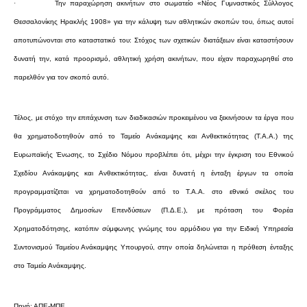
·
Την παραχώρηση ακινήτων στο σωματείο «Νέος Γυμναστικός Σύλλογος
Θεσσαλονίκης Ηρακλής 1908» για την κάλυψη των αθλητικών σκοπών του, όπως αυτοί
αποτυπώνονται στο καταστατικό του: Στόχος των σχετικών διατάξεων είναι καταστήσουν
δυνατή την, κατά προορισμό, αθλητική χρήση ακινήτων, που είχαν παραχωρηθεί στο
παρελθόν για τον σκοπό αυτό.
Τέλος, με στόχο την επιτάχυνση των διαδικασιών προκειμένου να ξεκινήσουν τα έργα που
θα χρηματοδοτηθούν από το Ταμείο Ανάκαμψης και Ανθεκτικότητας (Τ.Α.Α.) της
Ευρωπαϊκής Ένωσης, το Σχέδιο Νόμου προβλέπει ότι, μέχρι την έγκριση του Εθνικού
Σχεδίου Ανάκαμψης και Ανθεκτικότητας, είναι δυνατή η ένταξη έργων τα οποία
προγραμματίζεται να χρηματοδοτηθούν από το Τ.Α.Α. στο εθνικό σκέλος του
Προγράμματος Δημοσίων Επενδύσεων (Π.Δ.Ε.), με πρόταση του Φορέα
Χρηματοδότησης, κατόπιν σύμφωνης γνώμης του αρμόδιου για την Ειδική Υπηρεσία
Συντονισμού Ταμείου Ανάκαμψης Υπουργού, στην οποία δηλώνεται η πρόθεση ένταξης
στο Ταμείο Ανάκαμψης.
Πηγή: ΑΠΕ-ΜΠΕ