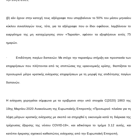
(β) εάν έχουν στην κατοχή τους αξιόγραφα που υπερβαίνουν το 50% του μέσου μηνιαίου
κύκλου συναλλαγών τους, τότε, για τα αξιόγραφα που οι ίδιοι οφείλουν, λαμβάνουν το
ευεργέτημα της μη καταχώρησης στον «Τειρεσία», εφόσον τα εξοφλήσουν εντός 75
ημερών.
·
Επιδότηση παγίων δαπανών: Με στόχο την περαιτέρω στήριξη και προστασία των
επιχειρήσεων που πλήττονται από τις επιπτώσεις της υγειονομικής κρίσης, θεσπίζεται το
προσωρινό μέτρο κρατικής ενίσχυσης επιχειρήσεων με τη μορφή της επιδότησης παγίων
δαπανών.
Η ενίσχυση χορηγείται σύμφωνα με τα οριζόμενα στην υπό στοιχεία C(2020) 1863 της
19ης Μαρτίου 2020 Ανακοίνωση της Ευρωπαϊκής Επιτροπής «Προσωρινό πλαίσιο για τη
λήψη μέτρων κρατικής ενίσχυσης με σκοπό να στηριχθεί η οικονομία κατά τη διάρκεια της
τρέχουσας έξαρσης της νόσου COVID-19», και ειδικότερα το τμήμα 3.12 αυτής, και
κατόπιν έγκρισης σχετικού καθεστώτος ενίσχυσης από την Ευρωπαϊκή Επιτροπή.