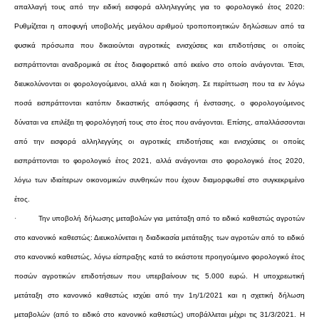
απαλλαγή τους από την ειδική εισφορά αλληλεγγύης για το φορολογικό έτος 2020:
Ρυθμίζεται η αποφυγή υποβολής μεγάλου αριθμού τροποποιητικών δηλώσεων από τα
φυσικά πρόσωπα που δικαιούνται αγροτικές ενισχύσεις και επιδοτήσεις οι οποίες
εισπράττονται αναδρομικά σε έτος διαφορετικό από εκείνο στο οποίο ανάγονται. Έτσι,
διευκολύνονται οι φορολογούμενοι, αλλά και η διοίκηση. Σε περίπτωση που τα εν λόγω
ποσά εισπράττονται κατόπιν δικαστικής απόφασης ή ένστασης, ο φορολογούμενος
δύναται να επιλέξει τη φορολόγησή τους στο έτος που ανάγονται. Επίσης, απαλλάσσονται
από την εισφορά αλληλεγγύης οι αγροτικές επιδοτήσεις και ενισχύσεις οι οποίες
εισπράττονται το φορολογικό έτος 2021, αλλά ανάγονται στο φορολογικό έτος 2020,
λόγω των ιδιαίτερων οικονομικών συνθηκών που έχουν διαμορφωθεί στο συγκεκριμένο
έτος.
·
Την υποβολή δήλωσης μεταβολών για μετάταξη από το ειδικό καθεστώς αγροτών
στο κανονικό καθεστώς: Διευκολύνεται η διαδικασία μετάταξης των αγροτών από το ειδικό
στο κανονικό καθεστώς, λόγω είσπραξης κατά το εκάστοτε προηγούμενο φορολογικό έτος
ποσών αγροτικών επιδοτήσεων που υπερβαίνουν τις 5.000 ευρώ. Η υποχρεωτική
μετάταξη στο κανονικό καθεστώς ισχύει από την 1η/1/2021 και η σχετική δήλωση
μεταβολών (από το ειδικό στο κανονικό καθεστώς) υποβάλλεται μέχρι τις 31/3/2021. Η