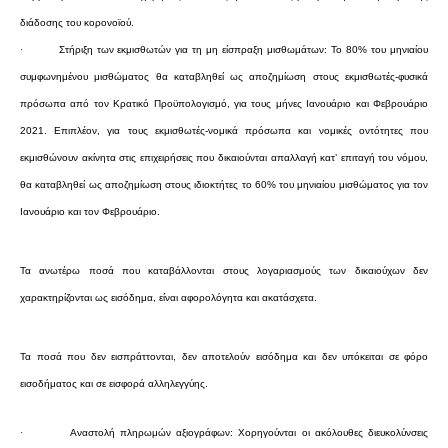
διάδοσης του κορονοϊού.
·
Στήριξη των εκμισθωτών για τη μη είσπραξη μισθωμάτων: Το 80% του μηνιαίου
συμφωνημένου μισθώματος θα καταβληθεί ως αποζημίωση στους εκμισθωτές-φυσικά
πρόσωπα από τον Κρατικό Προϋπολογισμό, για τους μήνες Ιανουάριο και Φεβρουάριο
2021. Επιπλέον, για τους εκμισθωτές-νομικά πρόσωπα και νομικές οντότητες που
εκμισθώνουν ακίνητα στις επιχειρήσεις που δικαιούνται απαλλαγή κατ’ επιταγή του νόμου,
θα καταβληθεί ως αποζημίωση στους ιδιοκτήτες το 60% του μηνιαίου μισθώματος για τον
Ιανουάριο και τον Φεβρουάριο.
Τα ανωτέρω ποσά που καταβάλλονται στους λογαριασμούς των δικαιούχων δεν
χαρακτηρίζονται ως εισόδημα, είναι αφορολόγητα και ακατάσχετα.
Τα ποσά που δεν εισπράττονται, δεν αποτελούν εισόδημα και δεν υπόκειται σε φόρο
εισοδήματος και σε εισφορά αλληλεγγύης.
·
Αναστολή πληρωμών αξιογράφων: Χορηγούνται οι ακόλουθες διευκολύνσεις