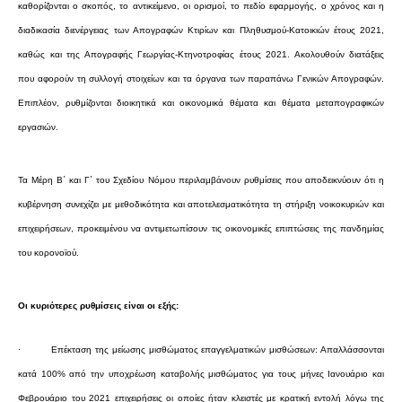
καθορίζονται ο σκοπός, το αντικείμενο, οι ορισμοί, το πεδίο εφαρμογής, ο χρόνος και η
διαδικασία διενέργειας των Απογραφών Κτιρίων και Πληθυσμού-Κατοικιών έτους 2021,
καθώς και της Απογραφής Γεωργίας-Κτηνοτροφίας έτους 2021. Ακολουθούν διατάξεις
που αφορούν τη συλλογή στοιχείων και τα όργανα των παραπάνω Γενικών Απογραφών.
Επιπλέον, ρυθμίζονται διοικητικά και οικονομικά θέματα και θέματα μεταπογραφικών
εργασιών.
Τα Μέρη Β΄ και Γ΄ του Σχεδίου Νόμου περιλαμβάνουν ρυθμίσεις που αποδεικνύουν ότι η
κυβέρνηση συνεχίζει με μεθοδικότητα και αποτελεσματικότητα τη στήριξη νοικοκυριών και
επιχειρήσεων, προκειμένου να αντιμετωπίσουν τις οικονομικές επιπτώσεις της πανδημίας
του κορονοϊού.
Οι κυριότερες ρυθμίσεις είναι οι εξής:
·
Επέκταση της μείωσης μισθώματος επαγγελματικών μισθώσεων: Απαλλάσσονται
κατά 100% από την υποχρέωση καταβολής μισθώματος για τους μήνες Ιανουάριο και
Φεβρουάριο του 2021 επιχειρήσεις οι οποίες ήταν κλειστές με κρατική εντολή λόγω της