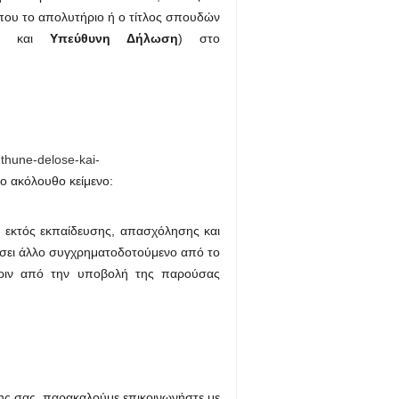
ου το απολυτήριο ή ο τίτλος σπουδών
Ι) και
Υπεύθυνη Δήλωση
) στο
uthune-delose-kai-
το ακόλουθο κείμενο:
αι εκτός εκπαίδευσης, απασχόλησης και
ήσει άλλο συγχρηματοδοτούμενο από το
πριν από την υποβολή της παρούσας
ης σας, παρακαλούμε επικοινωνήστε με