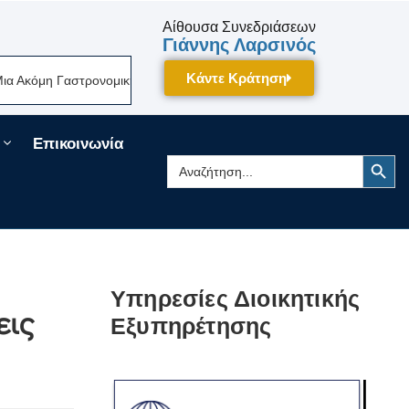
Αίθουσα Συνεδριάσεων
Γιάννης Λαρσινός
Κάντε Κράτηση
Γαστρονομική Γιορτή Της Πελοποννήσου Δίνει Ραντεβού Τον Σεπτέμβριο 
Επικοινωνία
Search Button
Search
for:
Υπηρεσίες Διοικητικής
εις
Εξυπηρέτησης