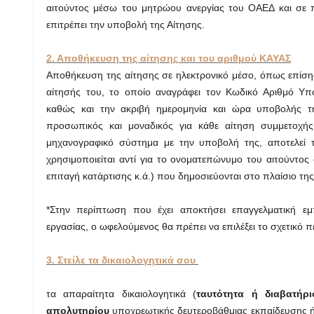
αιτούντος μέσω του μητρώου ανεργίας του ΟΑΕΔ και σε 
επιτρέπει την υποβολή της Αίτησης.
2. Αποθήκευση της αίτησης και του αριθμού ΚΑΥΑΣ
Αποθήκευση της αίτησης σε ηλεκτρονικό μέσο, όπως επίσης
αίτησής του, το οποίο αναγράφει τον Κωδικό Αριθμό Υπ
καθώς και την ακριβή ημερομηνία και ώρα υποβολής τ
προσωπικός και μοναδικός για κάθε αίτηση συμμετοχής,
μηχανογραφικό σύστημα με την υποβολή της, αποτελεί τ
χρησιμοποιείται αντί για το ονοματεπώνυμο του αιτούντος
επιταγή κατάρτισης κ.ά.) που δημοσιεύονται στο πλαίσιο τ
*Στην περίπτωση που έχει αποκτήσει επαγγελματική εμ
εργασίας, ο ωφελούμενος θα πρέπει να επιλέξει το σχετικό π
3. Στείλε τα δικαιολογητικά σου
τα απαραίτητα δικαιολογητικά (
ταυτότητα ή διαβατήρι
απολυτηρίου
υποχρεωτικής δευτεροβάθμιας εκπαίδευσης ή