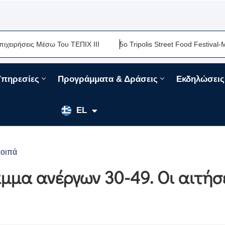
Μέσω Του ΤΕΠΙΧ ΙΙΙ
5ο Tripolis Street Food Festival-Μια Ακόμη 
Υπηρεσίες
Προγράμματα & Δράσεις
Εκδηλώσεις
EN
EL
FR
οιπά
μμα ανέργων 30-49. Οι αιτήσ