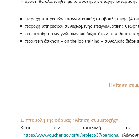
Η δράση θα υλοποιηθεί με το σύστημα επιταγής κατάρτισης (t
παροχή υπηρεσιών επαγγελματικής συμβουλευτικής (4 συ
παροχή υπηρεσιών συνεχιζόμενης επαγγελματικής θεωρητ
πιστοποίηση των γνώσεων και δεξιοτήτων που θα αποκτη
πρακτική άσκηση – on the job training – συνολικής διάρκ
Η αίτηση συμμ
1. Υποβολή της φόρμας «Αίτηση συμμετοχής»
Κατά την υποβολή της Αί
https://www.voucher.gov.gr/ui/project/37/personal
ελέγχοντ