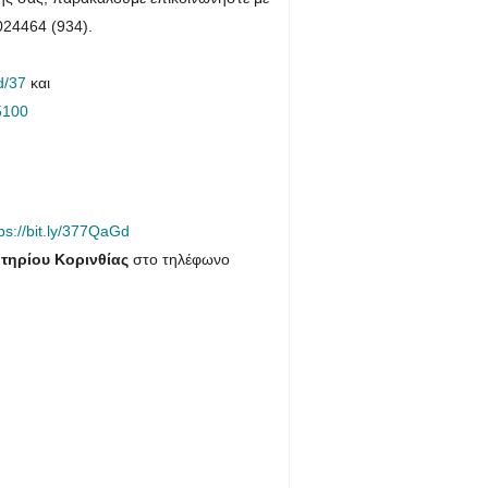
24464 (934).
d/37
και
5100
ps://bit.ly/377QaGd
ητηρίου Κορινθίας
στο τηλέφωνο