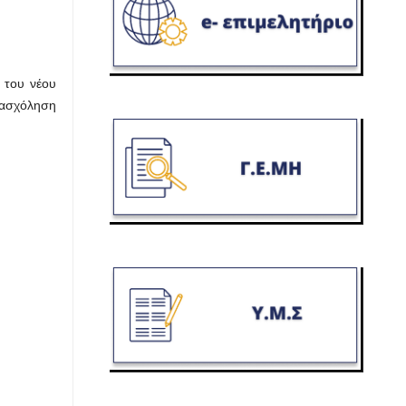
 του νέου
πασχόληση