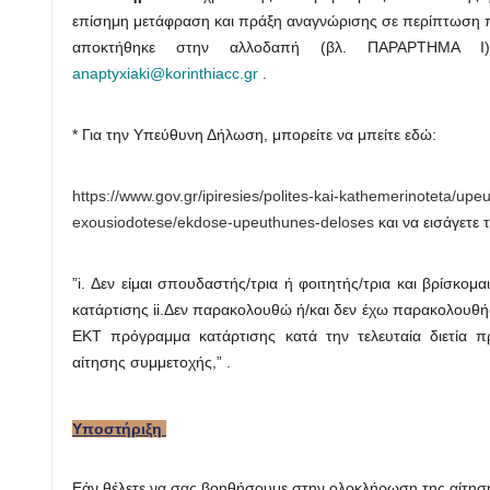
επίσημη μετάφραση και πράξη αναγνώρισης σε περίπτωση π
αποκτήθηκε στην αλλοδαπή (βλ. ΠΑΡΑΡΤΗΜΑ 
anaptyxiaki@korinthiacc.gr
.
* Για την Υπεύθυνη Δήλωση, μπορείτε να μπείτε εδώ:
https://www.gov.gr/ipiresies/polites-kai-kathemerinoteta/upe
exousiodotese/ekdose-upeuthunes-deloses
και να εισάγετε 
”i. Δεν είμαι σπουδαστής/τρια ή φοιτητής/τρια και βρίσκομ
κατάρτισης ii.Δεν παρακολουθώ ή/και δεν έχω παρακολουθ
ΕΚΤ πρόγραμμα κατάρτισης κατά την τελευταία διετία 
αίτησης συμμετοχής,” .
Υποστήριξη
Εάν θέλετε να σας βοηθήσουμε στην ολοκλήρωση της αίτησ