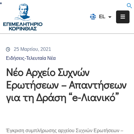
EN
EL
FR
Επιμελητήριο
Ενημέρωση
25 Μαρτίου, 2021
Υπηρεσίες
Ειδήσεις-Τελευταία Νέα
Προγράμματα
Νέο Αρχείο Συχνών
&
Ερωτήσεων – Απαντήσεων
Δράσεις
για τη Δράση “e-Λιανικό”
Εκδηλώσεις
Επικοινωνία
Έγκριση συμπλήρωσης αρχείου Συχνών Ερωτήσεων –