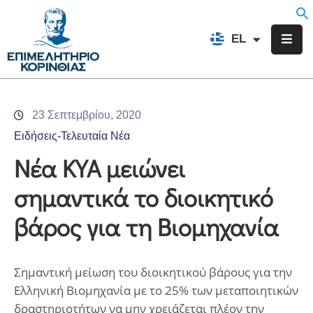
EN
EL
FR
Επιμελητήριο
Ενημέρωση
23 Σεπτεμβρίου, 2020
Υπηρεσίες
Ειδήσεις-Τελευταία Νέα
Προγράμματα
Νέα ΚΥΑ μειώνει
&
σημαντικά το διοικητικό
Δράσεις
βάρος για τη Βιομηχανία
Εκδηλώσεις
Επικοινωνία
Σημαντική μείωση του διοικητικού βάρους για την
Ελληνική Βιομηχανία με το 25% των μεταποιητικών
δραστηριοτήτων να μην χρειάζεται πλέον την