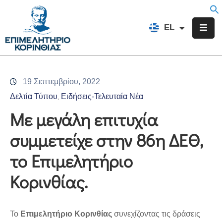
EN
EL
FR
Επιμελητήριο
Ενημέρωση
19 Σεπτεμβρίου, 2022
Υπηρεσίες
Δελτία Τύπου
Ειδήσεις-Τελευταία Νέα
‚
Προγράμματα
Με μεγάλη επιτυχία
&
συμμετείχε στην 86η ΔΕΘ,
Δράσεις
το Επιμελητήριο
Εκδηλώσεις
Κορινθίας.
Επικοινωνία
Το
Επιμελητήριο Κορινθίας
συνεχίζοντας τις δράσεις