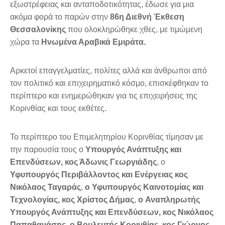
εξωστρέφειας και ανταποδοτικότητας, έδωσε για μια
ακόμα φορά το παρών στην
86η Διεθνή Έκθεση
Θεσσαλονίκης
που ολοκληρώθηκε χθες, με τιμώμενη
χώρα τα
Ηνωμένα Αραβικά Εμιράτα.
Αρκετοί επαγγελματίες, πολίτες αλλά και άνθρωποι από
τον πολιτικό και επιχειρηματικό κόσμο, επισκέφθηκαν το
περίπτερο και ενημερώθηκαν για τις επιχειρήσεις της
Κορινθίας και τους εκθέτες.
Το περίπτερο του Επιμελητηρίου Κορινθίας τίμησαν με
την παρουσία τους ο
Υπουργός Ανάπτυξης και
Επενδύσεων, κος Άδωνις Γεωργιάδης
, ο
Υφυπουργός Περιβάλλοντος και Ενέργειας κος
Νικόλαος Ταγαράς
,
ο
Υφυπουργός Καινοτομίας και
Τεχνολογίας, κος Χρίστος Δήμας
,
ο
Αναπληρωτής
Υπουργός Ανάπτυξης και Επενδύσεων, κος Νικόλαος
Παπαθανάσης
,
o
Βουλευτής Κορινθίας, κος Γιώργος