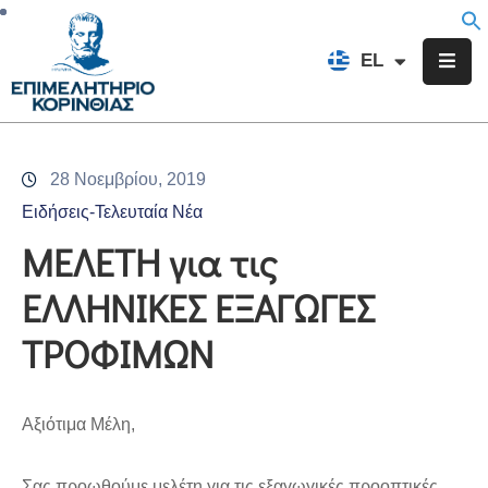
EN
EL
FR
Επιμελητήριο
Ενημέρωση
28 Νοεμβρίου, 2019
Υπηρεσίες
Ειδήσεις-Τελευταία Νέα
Προγράμματα
ΜΕΛΕΤΗ για τις
&
ΕΛΛΗΝΙΚΕΣ ΕΞΑΓΩΓΕΣ
Δράσεις
ΤΡΟΦΙΜΩΝ
Εκδηλώσεις
Επικοινωνία
Αξιότιμα Μέλη,
Σας προωθούμε μελέτη για τις εξαγωγικές προοπτικές