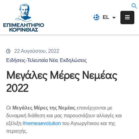
EN
EL
FR
Επιμελητήριο
Ενημέρωση
22 Αυγούστου, 2022
Υπηρεσίες
Ειδήσεις-Τελευταία Νέα
Εκδηλώσεις
‚
Προγράμματα
Μεγάλες Μέρες Νεμέας
&
2022
Δράσεις
Εκδηλώσεις
Οι
Μεγάλες Μέρες της Νεμέας
επανέρχονται με
Επικοινωνία
δυναμική διάθεση και μας παρουσιάζουν αλλαγές και
εξέλιξη
#nemeaevolution
του Αγιωργίτικου και της
περιοχής.