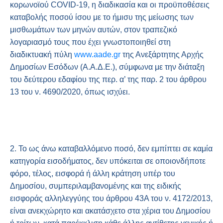
κορωνοϊού COVID-19, η διαδικασία και οι προϋποθέσεις
καταβολής ποσού ίσου με το ήμισυ της μείωσης των
μισθωμάτων των μηνών αυτών, στον τραπεζικό
λογαριασμό τους που έχει γνωστοποιηθεί στη
διαδικτυακή πύλη
www.aade.gr
της Ανεξάρτητης Αρχής
Δημοσίων Εσόδων (Α.Α.Δ.Ε.), σύμφωνα με την διάταξη
του δεύτερου εδαφίου της περ. α’ της παρ. 2 του άρθρου
13 του ν. 4690/2020, όπως ισχύει.
2. Το ως άνω καταβαλλόμενο ποσό, δεν εμπίπτει σε καμία
κατηγορία εισοδήματος, δεν υπόκειται σε οποιονδήποτε
φόρο, τέλος, εισφορά ή άλλη κράτηση υπέρ του
Δημοσίου, συμπεριλαμβανομένης και της ειδικής
εισφοράς αλληλεγγύης του άρθρου 43A του ν. 4172/2013,
είναι ανεκχώρητο και ακατάσχετο στα χέρια του Δημοσίου