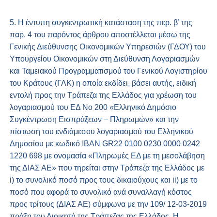
5. Η έντυπη συγκεντρωτική κατάσταση της περ. β’ της
παρ. 4 του παρόντος άρθρου αποστέλλεται μέσω της
Γενικής Διεύθυνσης Οικονομικών Υπηρεσιών (ΓΔΟΥ) του
Υπουργείου Οικονομικών στη Διεύθυνση Λογαριασμών
και Ταμειακού Προγραμματισμού του Γενικού Λογιστηρίου
του Κράτους (ΓΛΚ) η οποία εκδίδει, βάσει αυτής, ειδική
εντολή προς την Τράπεζα της Ελλάδος για χρέωση του
λογαριασμού του ΕΔ No 200 «Ελληνικό Δημόσιο
Συγκέντρωση Εισπράξεων – Πληρωμών» και την
πίστωση του ενδιάμεσου λογαριασμού του Ελληνικού
Δημοσίου με κωδικό IBAN GR22 0100 0230 0000 0242
1220 698 με ονομασία «Πληρωμές ΕΔ με τη μεσολάβηση
της ΔΙΑΣ ΑΕ» που τηρείται στην Τράπεζα της Ελλάδος με
i) το συνολικό ποσό προς τους δικαιούχους και ii) με το
ποσό που αφορά το συνολικό ανά συναλλαγή κόστος
προς τρίτους (ΔΙΑΣ ΑΕ) σύμφωνα με την 109/ 12-03-2019
πράξη του Διοικητή της Τράπεζας της Ελλάδος. Η