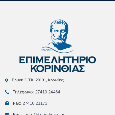
Ερμού 2, Τ.Κ. 20131, Κόρινθος
Τηλέφωνο:
27410 24464
Fax:
27410 21173
Email:
info@korinthiacc.gr