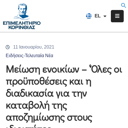
EN
EL
FR
Επιμελητήριο
Ενημέρωση
11 Ιανουαρίου, 2021
Υπηρεσίες
Ειδήσεις-Τελευταία Νέα
Προγράμματα
Μείωση ενοικίων – ‘Όλες οι
&
προϋποθέσεις και η
Δράσεις
διαδικασία για την
Εκδηλώσεις
καταβολή της
Επικοινωνία
αποζημίωσης στους