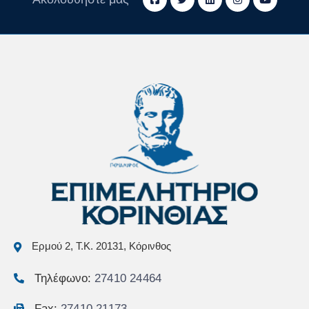
Ερμού 2, Τ.Κ. 20131, Κόρινθος
Τηλέφωνο:
27410 24464
Fax:
27410 21173