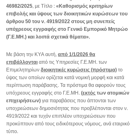
46982/2025
, με Τίτλο :
«Καθορισμός κριτηρίων
επιβολής και ύψους των διοικητικών κυρώσεων του
άρθρου 50 του ν. 4919/2022 στους μη συνεπείς
υπόχρεους εγγραφής στο Γενικό Εμπορικό Μητρώο
(Γ.Ε.ΜΗ.) και λοιπά σχετικά θέματα».
Με βάση την ΚΥΑ αυτή,
από 1/1/2026 θα
επιβάλλονται
από τις Υπηρεσίες Γ.Ε.ΜΗ. των
Επιμελητηρίων
διοικητικές κυρώσεις (πρόστιμα)
το
ύψος των οποίων ορίζεται κατά νομική μορφή και κατά
περίπτωση παράβασης. Τα πρόστιμα θα αφορούν τους
υπόχρεους εγγραφής στο Γ.Ε.ΜΗ.
(
εκτός
των ατομικών
επιχειρήσεων)
για παραβάσεις που άπτονται των
υποχρεώσεων δημοσιότητας που προβλέπονται στον ν.
4919/2022 και τυχόν επιπλέον υποχρεώσεων που
προκύπτουν από τους ειδικότερους νόμους, ανά εταιρικό
τύπο.