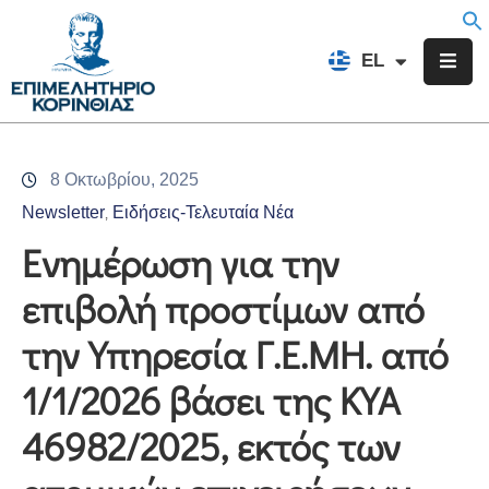
EN
EL
FR
Επιμελητήριο
Ενημέρωση
8 Οκτωβρίου, 2025
Υπηρεσίες
Newsletter
Ειδήσεις-Τελευταία Νέα
‚
Προγράμματα
Ενημέρωση για την
&
επιβολή προστίμων από
Δράσεις
την Υπηρεσία Γ.Ε.ΜΗ. από
Εκδηλώσεις
1/1/2026 βάσει της ΚΥΑ
Επικοινωνία
46982/2025, εκτός των