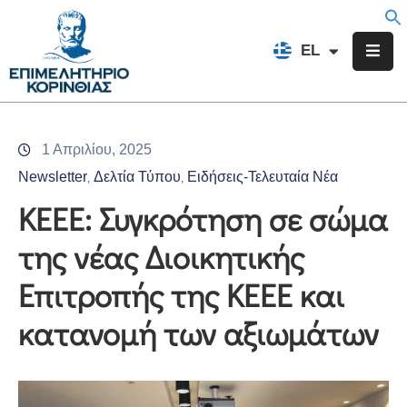
EN
EL
FR
Επιμελητήριο
Ενημέρωση
1 Απριλίου, 2025
Υπηρεσίες
Newsletter
Δελτία Τύπου
Ειδήσεις-Τελευταία Νέα
‚
‚
Προγράμματα
ΚΕΕΕ: Συγκρότηση σε σώμα
&
της νέας Διοικητικής
Δράσεις
Επιτροπής της ΚΕΕΕ και
Εκδηλώσεις
κατανομή των αξιωμάτων
Επικοινωνία