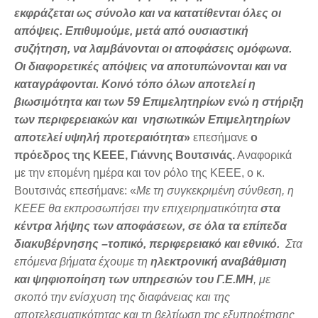
εκφράζεται ως σύνολο και να κατατίθενται όλες οι
απόψεις. Επιθυμούμε, μετά από ουσιαστική
συζήτηση, να λαμβάνονται οι αποφάσεις ομόφωνα.
Οι διαφορετικές απόψεις να αποτυπώνονται και να
καταγράφονται. Κοινό τόπο όλων αποτελεί η
βιωσιμότητα και των 59 Επιμελητηρίων ενώ η στήριξη
των περιφερειακών και νησιωτικών Επιμελητηρίων
αποτελεί υψηλή προτεραιότητα
»
επεσήμανε
ο
πρόεδρος της ΚΕΕΕ, Γιάννης Βουτσινάς.
Αναφορικά
με την επομένη ημέρα και τον ρόλο της ΚΕΕΕ, ο κ.
Βουτσινάς επεσήμανε: «
Με τη συγκεκριμένη σύνθεση, η
ΚΕΕΕ θα εκπροσωπήσει
την επιχειρηματικότητα
στα
κέντρα λήψης των αποφάσεων, σε όλα τα επίπεδα
διακυβέρνησης –τοπικό, περιφερειακό και εθνικό.
Στα
επόμενα βήματα έχουμε τη
ηλεκτρονική αναβάθμιση
και ψηφιοποίηση των υπηρεσιών του Γ.Ε.ΜΗ
, με
σκοπό την ενίσχυση της διαφάνειας και της
αποτελεσματικότητας και τη βελτίωση της εξυπηρέτησης