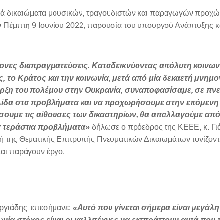
ικά δικαιώματα μουσικών, τραγουδιστών και παραγωγών προχώ
 Πέμπτη 9 Ιουνίου 2022, παρουσία του υπουργού Ανάπτυξης κ
πονες διαπραγματεύσεις. Καταδεικνύοντας απόλυτη κοινων
ς, το Κράτος και την κοινωνία, μετά από μία δεκαετή μνημο
ναρξη του πολέμου στην Ουκρανία, συναποφασίσαμε, σε πν
λίδα στα προβλήματα και να προχωρήσουμε στην επόμενη
άσουμε τις αίθουσες των δικαστηρίων, θα απαλλαγούμε από
τα τεράστια προβλήματα»
δήλωσε ο πρόεδρος της ΚΕΕΕ, κ. Γι
 της Θεματικής Επιτροπής Πνευματικών Δικαιωμάτων τονίζοντα
αι παράγουν έργο.
ργιάδης, επεσήμανε:
«Αυτό που γίνεται σήμερα είναι μεγάλ
νία στόχος είναι οι καλλιτέχνες να εισπράττουν αυτά που 