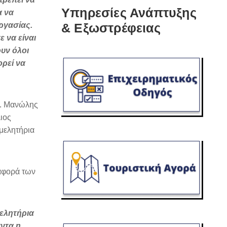
Υπηρεσίες Ανάπτυξης
α να
ργασίας.
& Εξωστρέφειας
 να είναι
ουν όλοι
ορεί να
κ. Μανώλης
ιος
μελητήρια
αφορά των
μελητήρια
άντα η