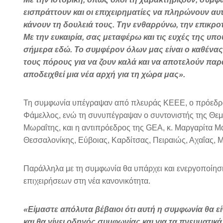
εισπράττουν και οι επιχειρηματίες να πληρώνουν αυ
κάνουν τη δουλειά τους. Την ενθαρρύνω, την επικρ
Με την ευκαιρία, σας μεταφέρω και τις ευχές της υπ
σήμερα εδώ. Το συμφέρον όλων μας είναι ο καθένας ν
τους πόρους για να ζουν καλά και να αποτελούν πα
αποδειχθεί μια νέα αρχή για τη χώρα μας».
Τη συμφωνία υπέγραψαν από πλευράς ΚΕΕΕ, ο πρόεδρός 
Φάμελλος, ενώ τη συνυπέγραψαν ο συντονιστής της Θεμ
Μωραΐτης, και η αντιπρόεδρος της GEA, κ. Μαργαρίτα Μ
Θεσσαλονίκης, Εύβοιας, Καρδίτσας, Πειραιώς, Αχαΐας, 
Παράλληλα με τη συμφωνία θα υπάρχει και ενεργοποίησ
επιχειρήσεων στη νέα κανονικότητα.
«Είμαστε απόλυτα βέβαιοι ότι αυτή η συμφωνία θα εί
και θα γίνει οδηγός συμφωνίας και για τα πνευματικ