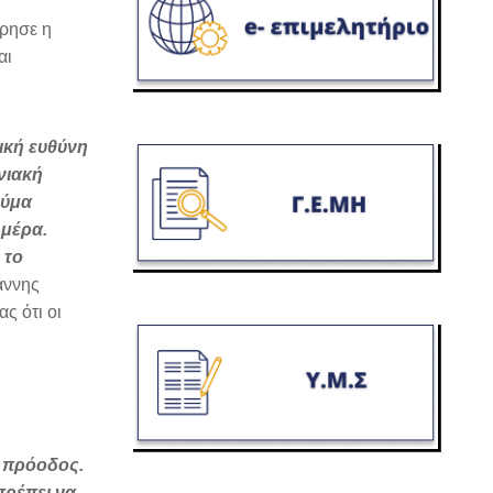
ρησε η
αι
ική ευθύνη
νιακή
εύμα
 μέρα.
 το
άννης
ς ότι οι
η πρόοδος.
πρέπει να