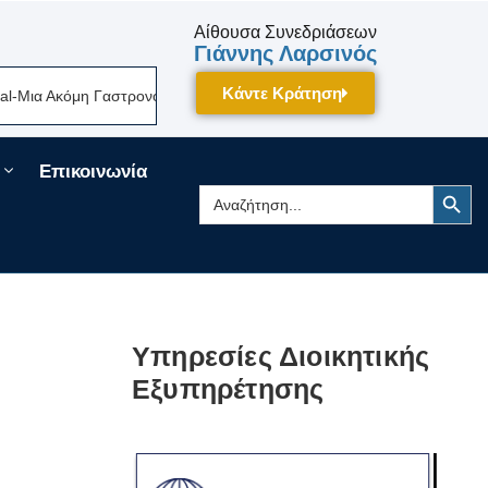
Αίθουσα Συνεδριάσεων
Γιάννης Λαρσινός
Κάντε Κράτηση
ια Ακόμη Γαστρονομική Γιορτή Της Πελοποννήσου Δίνει Ραντεβού Τον Σεπ
Επικοινωνία
Search Button
Search
for:
Υπηρεσίες Διοικητικής
Εξυπηρέτησης