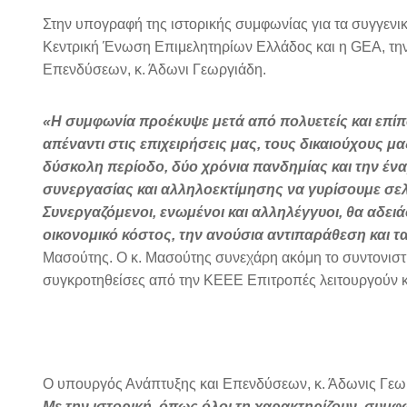
Στην υπογραφή της ιστορικής συμφωνίας για τα συγγεν
Κεντρική Ένωση Επιμελητηρίων Ελλάδος και η GEA, την
Επενδύσεων, κ. Άδωνι Γεωργιάδη.
«Η συμφωνία προέκυψε μετά από πολυετείς και επί
απέναντι στις επιχειρήσεις μας, τους δικαιούχους μα
δύσκολη περίοδο, δύο χρόνια πανδημίας και την έ
συνεργασίας και αλληλοεκτίμησης να γυρίσουμε σε
Συνεργαζόμενοι, ενωμένοι και αλληλέγγυοι, θα αδει
οικονομικό κόστος, την ανούσια αντιπαράθεση και 
Μασούτης. Ο κ. Μασούτης συνεχάρη ακόμη το συντονιστή
συγκροτηθείσες από την ΚΕΕΕ Επιτροπές λειτουργούν κ
Ο υπουργός Ανάπτυξης και Επενδύσεων, κ. Άδωνις Γεω
Με την ιστορική, όπως όλοι τη χαρακτηρίζουν, συμφω