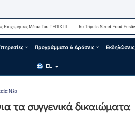
ειρήσεις Μέσω Του ΤΕΠΙΧ ΙΙΙ
5ο Tripolis Street Food Festival-Μ
Υπηρεσίες
Προγράμματα & Δράσεις
Εκδηλώσεις
EN
EL
FR
ταία Νέα
για τα συγγενικά δικαιώματα