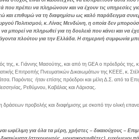
τά που πρέπει να πληρώνουν και να έχουν τις υπηρεσίες γι
οτώ και επιθυμώ να τη διαφημίσω ως καλό παράδειγμα συνε
ουργού Πολιτισμού, κ. Λίνας Μενδώνη, η οποία δεν μπορούσε
α μπορεί να πληρωθεί για τη δουλειά που κάνει και να έχ
ράγοντα πλούτου για την Ελλάδα. Η σημερινή συμφωνία μπ
της, κ. Γιάννης Μασούτης, και από τη GEA ο πρόεδρός της, 
ατικής Επιτροπής Πνευματικών Δικαιωμάτων της ΚΕΕΕ, κ. Στέλ
άτσα. Παρόντες ήταν επίσης πρόεδροι και μέλη Δ.Σ. από τα Επι
Μεσσηνίας, Ρεθύμνου, Καβάλας και Λάρισας.
η δράσεων προβολής και διαφήμισης με σκοπό την ολική επαν
ναι ωφέλιμη για όλα τα μέρη, χρήστες – δικαιούχους – Επι
ά δικαιώματα (στιχουργούς, μουσικοσυνθέτες), ευχόμενοι π