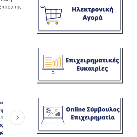
Επιτροπής
xt
νη
51
ας
ής