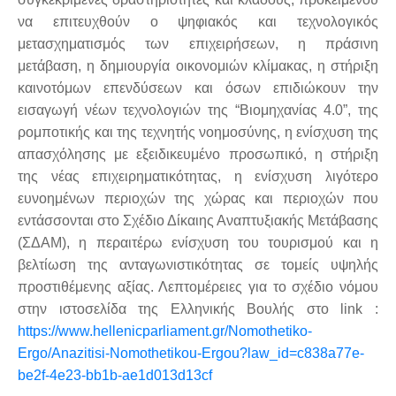
να επιτευχθούν ο ψηφιακός και τεχνολογικός
μετασχηματισμός των επιχειρήσεων, η πράσινη
μετάβαση, η δημιουργία οικονομιών κλίμακας, η στήριξη
καινοτόμων επενδύσεων και όσων επιδιώκουν την
εισαγωγή νέων τεχνολογιών της “Βιομηχανίας 4.0”, της
ρομποτικής και της τεχνητής νοημοσύνης, η ενίσχυση της
απασχόλησης με εξειδικευμένο προσωπικό, η στήριξη
της νέας επιχειρηματικότητας, η ενίσχυση λιγότερο
ευνοημένων περιοχών της χώρας και περιοχών που
εντάσσονται στο Σχέδιο Δίκαιης Αναπτυξιακής Μετάβασης
(ΣΔΑΜ), η περαιτέρω ενίσχυση του τουρισμού και η
βελτίωση της ανταγωνιστικότητας σε τομείς υψηλής
προστιθέμενης αξίας. Λεπτομέρειες για το σχέδιο νόμου
στην ιστοσελίδα της Ελληνικής Βουλής στο link :
https://www.hellenicparliament.gr/Nomothetiko-
Ergo/Anazitisi-Nomothetikou-Ergou?law_id=c838a77e-
be2f-4e23-bb1b-ae1d013d13cf