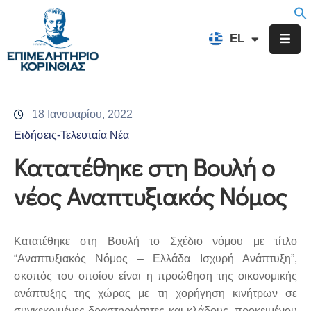
EN
EL
FR
Επιμελητήριο
Ενημέρωση
18 Ιανουαρίου, 2022
Υπηρεσίες
Ειδήσεις-Τελευταία Νέα
Προγράμματα
Κατατέθηκε στη Βουλή o
&
νέος Αναπτυξιακός Νόμος
Δράσεις
Εκδηλώσεις
Κατατέθηκε στη Βουλή το Σχέδιο νόμου με τίτλο
Επικοινωνία
“Αναπτυξιακός Νόμος – Ελλάδα Ισχυρή Ανάπτυξη”,
σκοπός του οποίου είναι η προώθηση της οικονομικής
ανάπτυξης της χώρας με τη χορήγηση κινήτρων σε
συγκεκριμένες δραστηριότητες και κλάδους, προκειμένου