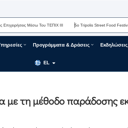
ειρήσεις Μέσω Του ΤΕΠΙΧ ΙΙΙ
5ο Tripolis Street Food Festival-Μ
Υπηρεσίες
Προγράμματα & Δράσεις
Εκδηλώσεις
EN
EL
FR
 με τη μέθοδο παράδοσης ε