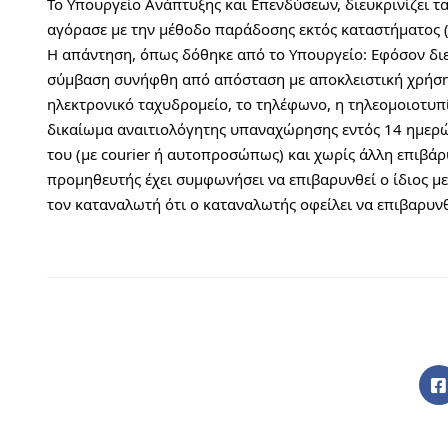
Το Υπουργείο Ανάπτυξης και Επενδύσεων, διευκρινίζει τ
αγόρασε με την μέθοδο παράδοσης εκτός καταστήματος (cli
Η απάντηση, όπως δόθηκε από το Υπουργείο: Εφόσον δι
σύμβαση συνήφθη από απόσταση με αποκλειστική χρήση 
ηλεκτρονικό ταχυδρομείο, το τηλέφωνο, η τηλεομοιοτυπία
δικαίωμα αναιτιολόγητης υπαναχώρησης εντός 14 ημερώ
του (με courier ή αυτοπροσώπως) και χωρίς άλλη επιβάρ
προμηθευτής έχει συμφωνήσει να επιβαρυνθεί ο ίδιος με
τον καταναλωτή ότι ο καταναλωτής οφείλει να επιβαρυνθ