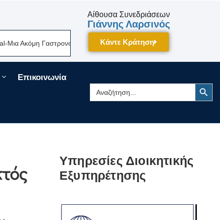
Αίθουσα Συνεδριάσεων
Γιάννης Λαρσινός
Κάντε Κράτηση
ια Ακόμη Γαστρονομική Γιορτή Της Πελοποννήσου Δίνει Ραντεβού Τον Σεπ
Επικοινωνία
Search Button
Search
for:
Υπηρεσίες Διοικητικής
κτός
Εξυπηρέτησης