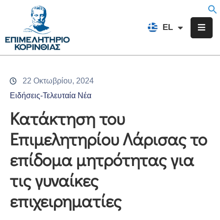
EN
EL
FR
Επιμελητήριο
Ενημέρωση
22 Οκτωβρίου, 2024
Υπηρεσίες
Ειδήσεις-Τελευταία Νέα
Προγράμματα
Κατάκτηση του
&
Επιμελητηρίου Λάρισας το
Δράσεις
επίδομα μητρότητας για
Εκδηλώσεις
τις γυναίκες
Επικοινωνία
επιχειρηματίες