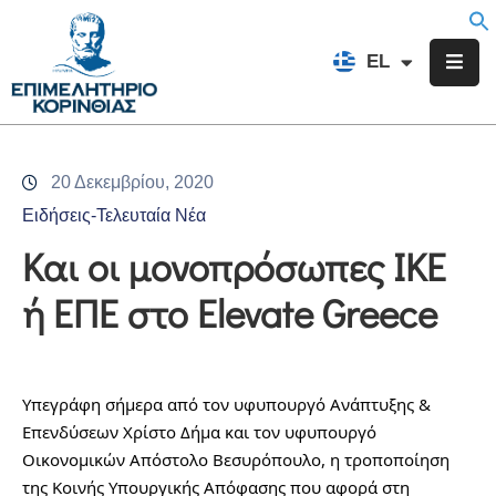
EN
EL
FR
Επιμελητήριο
Ενημέρωση
20 Δεκεμβρίου, 2020
Υπηρεσίες
Ειδήσεις-Τελευταία Νέα
Προγράμματα
Και οι μονοπρόσωπες ΙΚΕ
&
ή ΕΠΕ στο Elevate Greece
Δράσεις
Εκδηλώσεις
Επικοινωνία
Υπεγράφη σήμερα από τον υφυπουργό Ανάπτυξης & 
Επενδύσεων Χρίστο Δήμα και τον υφυπουργό 
Οικονομικών Απόστολο Βεσυρόπουλο, η τροποποίηση 
της Κοινής Υπουργικής Απόφασης που αφορά στη 