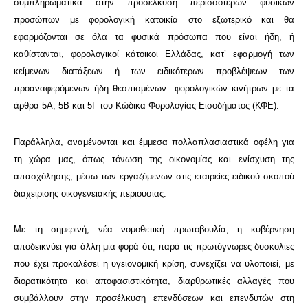
συμπληρωματικά στην προσέλκυση περισσότερων φυσικών
προσώπων με φορολογική κατοικία στο εξωτερικό και θα
εφαρμόζονται σε όλα τα φυσικά πρόσωπα που είναι ήδη, ή
καθίστανται, φορολογικοί κάτοικοι Ελλάδας, κατ’ εφαρμογή των
κείμενων διατάξεων ή των ειδικότερων προβλέψεων των
προαναφερόμενων ήδη θεσπισμένων φορολογικών κινήτρων με τα
άρθρα 5Α, 5Β και 5Γ του Κώδικα Φορολογίας Εισοδήματος (ΚΦΕ).
Παράλληλα, αναμένονται και έμμεσα πολλαπλασιαστικά οφέλη για
τη χώρα μας, όπως τόνωση της οικονομίας και ενίσχυση της
απασχόλησης, μέσω των εργαζόμενων στις εταιρείες ειδικού σκοπού
διαχείρισης οικογενειακής περιουσίας.
Με τη σημερινή, νέα νομοθετική πρωτοβουλία, η κυβέρνηση
αποδεικνύει για άλλη μία φορά ότι, παρά τις πρωτόγνωρες δυσκολίες
που έχει προκαλέσει η υγειονομική κρίση, συνεχίζει να υλοποιεί, με
διορατικότητα και αποφασιστικότητα, διαρθρωτικές αλλαγές που
συμβάλλουν στην προσέλκυση επενδύσεων και επενδυτών στη