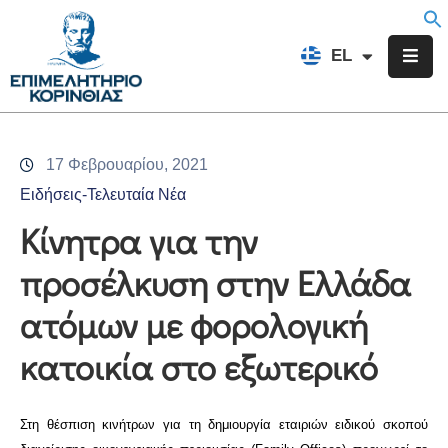
EN
EL
FR
Επιμελητήριο
Ενημέρωση
17 Φεβρουαρίου, 2021
Υπηρεσίες
Ειδήσεις-Τελευταία Νέα
Προγράμματα
Κίνητρα για την
&
προσέλκυση στην Ελλάδα
Δράσεις
ατόμων με φορολογική
Εκδηλώσεις
κατοικία στο εξωτερικό
Επικοινωνία
Στη θέσπιση κινήτρων για τη δημιουργία εταιριών ειδικού σκοπού