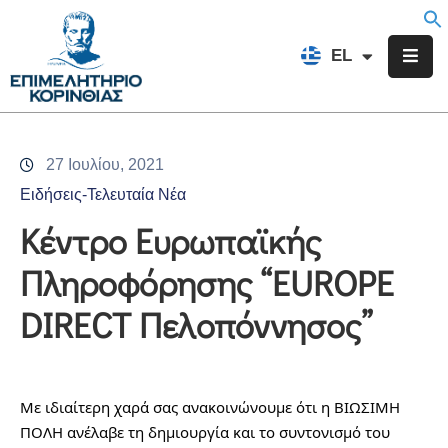
EN
EL
FR
Επιμελητήριο
Ενημέρωση
27 Ιουλίου, 2021
Υπηρεσίες
Ειδήσεις-Τελευταία Νέα
Προγράμματα
Κέντρο Ευρωπαϊκής
&
Πληροφόρησης “EUROPE
Δράσεις
DIRECT Πελοπόννησος”
Εκδηλώσεις
Επικοινωνία
Με ιδιαίτερη χαρά σας ανακοινώνουμε ότι η ΒΙΩΣΙΜΗ 
ΠΟΛΗ ανέλαβε τη δημιουργία και το συντονισμό του 