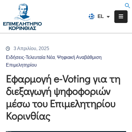
EN
EL
FR
Επιμελητήριο
Ενημέρωση
3 Απριλίου, 2025
Υπηρεσίες
Ειδήσεις-Τελευταία Νέα
Ψηφιακή Αναβάθμιση
‚
Προγράμματα
Επιμελητηρίου
&
Εφαρμογή e-Voting για τη
Δράσεις
διεξαγωγή ψηφοφοριών
Εκδηλώσεις
μέσω του Επιμελητηρίου
Επικοινωνία
Κορινθίας