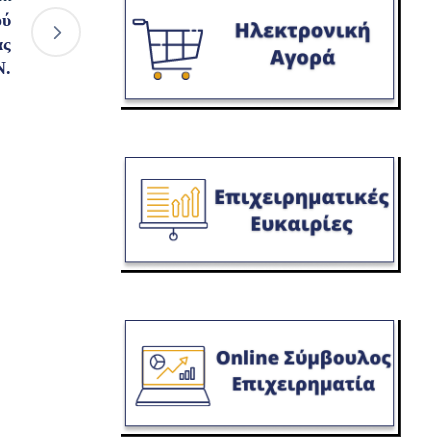
ού
ας
Ν.