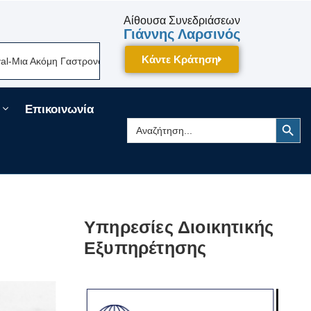
Αίθουσα Συνεδριάσεων
Γιάννης Λαρσινός
Κάντε Κράτηση
Ακόμη Γαστρονομική Γιορτή Της Πελοποννήσου Δίνει Ραντεβού Τον Σεπτέ
Επικοινωνία
Search Button
Search
for:
Υπηρεσίες Διοικητικής
Εξυπηρέτησης