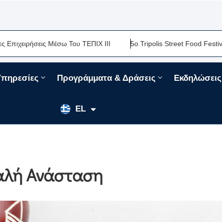
ήσεις Μέσω Του ΤΕΠΙΧ ΙΙΙ
5ο Tripolis Street Food Festival-Μια 
Υπηρεσίες
Προγράμματα & Δράσεις
Εκδηλώσεις
EN
EL
FR
Καλή Ανάσταση