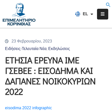
EN
EL
FR
Επιμελητήριο
Ενημέρωση
23 Φεβρουαρίου, 2023
Υπηρεσίες
Ειδήσεις-Τελευταία Νέα
Εκδηλώσεις
‚
Προγράμματα
ΕΤΗΣΙΑ ΕΡΕΥΝΑ ΙΜΕ
&
ΓΣΕΒΕΕ : ΕΙΣΟΔΗΜΑ ΚΑΙ
Δράσεις
ΔΑΠΑΝΕΣ ΝΟΙΚΟΚΥΡΙΩΝ
Εκδηλώσεις
2022
Επικοινωνία
eisodima 2022
infographic