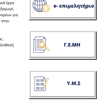
κά έργα 
εξαγωγή 
ορέων για 
 στην 
ερωτηματολόγιο είναι επιπλέον διαθέσιμο στην ιστοσελίδα του έργου μας στο τμήμα «Τελευταία Νέα» της αρχικής σελίδας : 
διάθεσή 