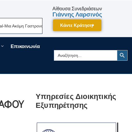
Αίθουσα Συνεδριάσεων
Γιάννης Λαρσινός
Κάντε Κράτηση
ια Ακόμη Γαστρονομική Γιορτή Της Πελοποννήσου Δίνει Ραντεβού Τον Σε
Επικοινωνία
Search Button
Search
for:
Υπηρεσίες Διοικητικής
ΡΑΦΟΥ
Εξυπηρέτησης