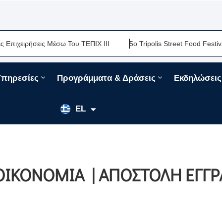
ειρήσεις Μέσω Του ΤΕΠΙΧ ΙΙΙ
5ο Tripolis Street Food Festival-Μ
Υπηρεσίες
Προγράμματα & Δράσεις
Εκδηλώσεις
EN
EL
FR
 ΟΙΚΟΝΟΜΙΑ | ΑΠΟΣΤΟΛΗ ΕΓΓ