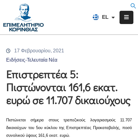
EN
EL
FR
Επιμελητήριο
Ενημέρωση
17 Φεβρουαρίου, 2021
Υπηρεσίες
Ειδήσεις-Τελευταία Νέα
Προγράμματα
Επιστρεπτέα 5:
&
Πιστώνονται 161,6 εκατ.
Δράσεις
ευρώ σε 11.707 δικαιούχους
Εκδηλώσεις
Επικοινωνία
Πιστώνεται σήμερα στους τραπεζικούς λογαριασμούς 11.707
δικαιούχων του 5ου κύκλου της Επιστρεπτέας Προκαταβολής, ποσό
συνολικού ύψους 161,6 εκατ. ευρώ.