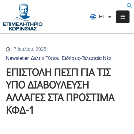
EN
EL
FR
Επιμελητήριο
Ενημέρωση
7 Ιουλίου, 2025
Υπηρεσίες
Newsletter
Δελτία Τύπου
Ειδήσεις-Τελευταία Νέα
‚
‚
Προγράμματα
ΕΠΙΣΤΟΛΗ ΠΕΣΠ ΓΙΑ ΤΙΣ
&
ΥΠΟ ΔΙΑΒΟΥΛΕΥΣΗ
Δράσεις
ΑΛΛΑΓΕΣ ΣΤΑ ΠΡΟΣΤΙΜΑ
Εκδηλώσεις
ΚΦΔ-1
Επικοινωνία