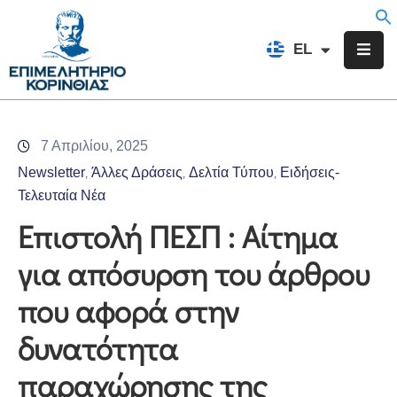
EN
EL
FR
Επιμελητήριο
Ενημέρωση
7 Απριλίου, 2025
Υπηρεσίες
Newsletter
Άλλες Δράσεις
Δελτία Τύπου
Ειδήσεις-
‚
‚
‚
Προγράμματα
Τελευταία Νέα
&
Επιστολή ΠΕΣΠ : Αίτημα
Δράσεις
για απόσυρση του άρθρου
Εκδηλώσεις
που αφορά στην
Επικοινωνία
δυνατότητα
παραχώρησης της