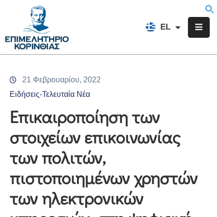
EN
EL
FR
Επιμελητήριο
Ενημέρωση
21 Φεβρουαρίου, 2022
Υπηρεσίες
Ειδήσεις-Τελευταία Νέα
Προγράμματα
Επικαιροποίηση των
&
στοιχείων επικοινωνίας
Δράσεις
των πολιτών,
Εκδηλώσεις
πιστοποιημένων χρηστών
Επικοινωνία
των ηλεκτρονικών