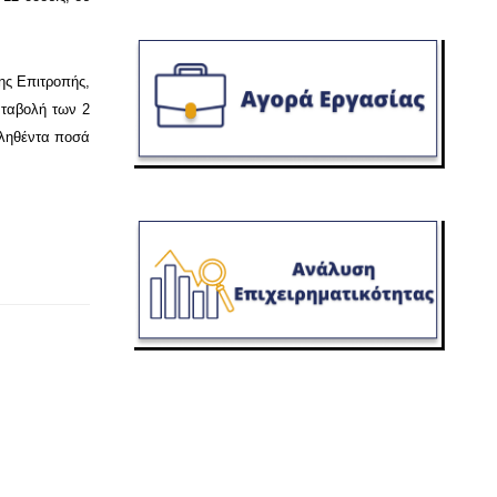
ης Επιτροπής,
αταβολή των 2
βληθέντα ποσά