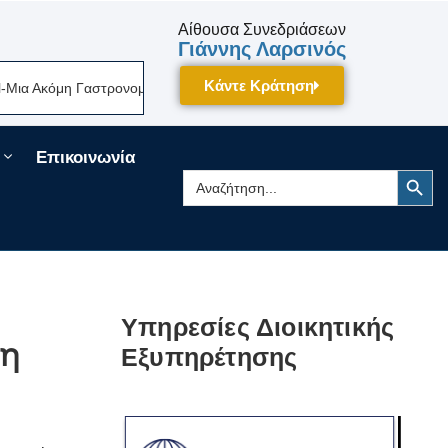
Αίθουσα Συνεδριάσεων
Γιάννης Λαρσινός
Κάντε Κράτηση
 Ακόμη Γαστρονομική Γιορτή Της Πελοποννήσου Δίνει Ραντεβού Τον Σεπτ
Επικοινωνία
Search Button
Search
for:
Υπηρεσίες Διοικητικής
ση
Εξυπηρέτησης