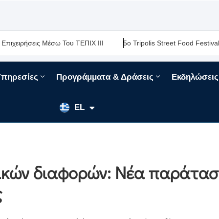
ρήσεις Μέσω Του ΤΕΠΙΧ ΙΙΙ
5ο Tripolis Street Food Festival-Μια
Υπηρεσίες
Προγράμματα & Δράσεις
Εκδηλώσεις
EN
EL
FR
ικών διαφορών: Νέα παράτα
ς