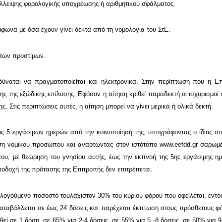
λλειψης φορολογικής υποχρέωσης ή αριθμητικού σφάλματος.
φωνα με όσα έχουν γίνει δεκτά από τη νομολογία του ΣτΕ.
 των προστίμων.
ύναται να πραγματοποιείται και ηλεκτρονικά. Στην περίπτωση που η Επ
ς της εξώδικης επίλυσης. Εφόσον η αίτηση κριθεί παραδεκτή οι ισχυρισμοί 
. Στις περιπτώσεις αυτές, η αίτηση μπορεί να γίνει μερικά ή ολικά δεκτή.
ός 5 εργάσιμων ημερών από την κοινοποίησή της, υπογράφοντας ο ίδιος σ
ση νομικού προσώπου και αναρτώντας στον ιστότοπο
www.eefdd.gr
σαρωμέ
του, με θεώρηση του γνησίου αυτής, έως την εκπνοή της 5ης εργάσιμης η
οδοχή της πρότασης της Επιτροπής δεν επιτρέπεται.
ολογούμενο ποσοστό τουλάχιστον 30% του κύριου φόρου που οφείλεται, εντό
ταβάλλεται σε έως 24 δόσεις και παρέχεται έκπτωση στους πρόσθετους φό
ί σε 1 δόση, σε 65% για 2-4 δόσεις, σε 55% για 5 -8 δόσεις, σε 50% για 9