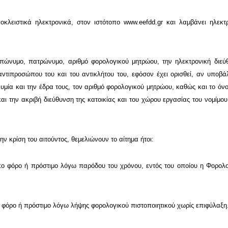
οκλειστικά ηλεκτρονικά, στον ιστότοπο
www.eefdd.gr
και λαμβάνει ηλεκτ
επώνυμο, πατρώνυμο, αριθμό φορολογικού μητρώου, την ηλεκτρονική διεύ
αντιπροσώπου του και του αντικλήτου του, εφόσον έχει ορισθεί, αν υποβά
ία και την έδρα τους, τον αριθμό φορολογικού μητρώου, καθώς και το όν
αι την ακριβή διεύθυνση της κατοικίας και του χώρου εργασίας του νομίμ
ν κρίση του αιτούντος, θεμελιώνουν το αίτημα ήτοι:
κο φόρο ή πρόστιμο λόγω παρόδου του χρόνου, εντός του οποίου η Φορολο
ο φόρο ή πρόστιμο λόγω λήψης φορολογικού πιστοποιητικού χωρίς επιφύλαξη