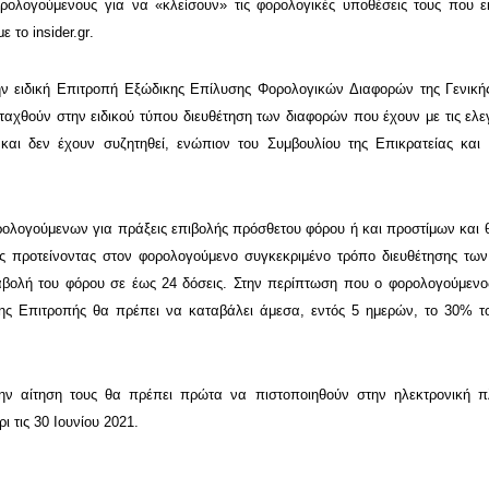
ορολογούμενους για να «κλείσουν» τις φορολογικές υποθέσεις τους που 
με το
insider.gr
.
ην ειδική Επιτροπή Εξώδικης Επίλυσης Φορολογικών Διαφορών της Γενική
ταχθούν στην ειδικού τύπου διευθέτηση των διαφορών που έχουν με τις ελεγ
αι δεν έχουν συζητηθεί, ενώπιον του Συμβουλίου της Επικρατείας και
φορολογούμενων για πράξεις επιβολής πρόσθετου φόρου ή και προστίμων και 
ος προτείνοντας στον φορολογούμενο συγκεκριμένο τρόπο διευθέτησης τω
βολή του φόρου σε έως 24 δόσεις. Στην περίπτωση που ο φορολογούμεν
της Επιτροπής θα πρέπει να καταβάλει άμεσα, εντός 5 ημερών, το 30% 
ην αίτηση τους θα πρέπει πρώτα να πιστοποιηθούν στην ηλεκτρονική π
ι τις 30 Ιουνίου 2021.