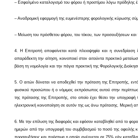
– Εσφαλμένο καταλογισμό του φόρου ή προστίμου λόγω πρόδηλης έ
– Αναδρομική εφαρμογή της ευμενέστερης φορολογικής κύρωσης σύμ
– Μείωση του πρόσθετου φόρου, του τόκου, των προσαυξήσεων και
4. Η Επιτροπή αποφαίνεται κατά πλειοψηφία και η συνεδρίαση δ
απαράδεκτη την αίτηση, κοινοποιεί στον αιτούντα πρακτικό ματαίωση
βάση τη νομολογία και την πάγια πρακτική της Φορολογικής Διοίκησης
5. Ο αιτών δύναται να αποδεχθεί την πρόταση της Επιτροπής, εντ
φυσικού προσώπου ή ο νόμιμος εκπρόσωπος αυτού στην περίπτω
της πρότασης της Επιτροπής, στο οποίο έχει θέσει την υπογραφή 
ηλεκτρονική κοινοποίηση σε αυτόν της ως άνω πρότασης. Μερική απ
6. Με την επίλυση της διαφοράς και εφόσον καταβληθεί από το φορ
ημερών από την υπογραφή του συμβιβασμού το ποσό της οφειλής κα
προσαυξήσεις και πρόστιμα η οποία ανέρχεται σε 75% εάν καταβληθε