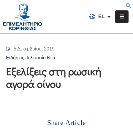
EN
EL
FR
Επιμελητήριο
Ενημέρωση
5 Δεκεμβρίου, 2019
Υπηρεσίες
Ειδήσεις-Τελευταία Νέα
Προγράμματα
Εξελίξεις στη ρωσική
&
αγορά οίνου
Δράσεις
Εκδηλώσεις
Επικοινωνία
Share Article