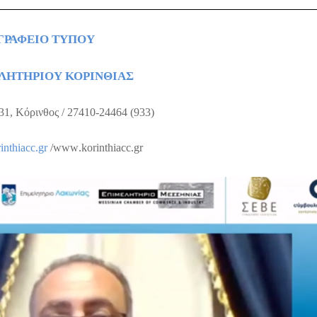
ΓΡΑΦΕΙΟ ΤΥΠΟΥ
ΛΗΤΗΡΙΟΥ ΚΟΡΙΝΘΙΑΣ
31, Κόρινθος / 27410-24464 (933)
inthiacc
.
gr
/
www
.
korinthiacc
.
gr