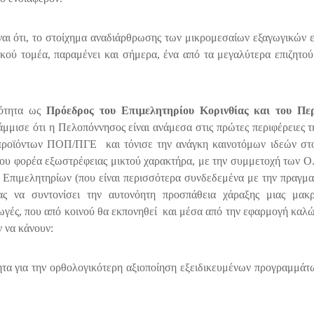
αι ότι, το στοίχημα αναδιάρθρωσης των μικρομεσαίων εξαγωγικών 
ού τομέα, παραμένει και σήμερα, ένα από τα μεγαλύτερα επιζητού
ιότητα ως
Πρόεδρος του Επιμελητηρίου Κορινθίας και του Πε
άμμισε ότι η Πελοπόννησος είναι ανάμεσα στις πρώτες περιφέρειες τ
 προϊόντων ΠΟΠ/ΠΓΕ και τόνισε την ανάγκη καινοτόμων ιδεών στο
μου φορέα εξωστρέφειας μικτού χαρακτήρα, με την συμμετοχή των Ο.
Επιμελητηρίων (που είναι περισσότερα συνδεδεμένα με την πραγμα
έας να συντονίσει την αυτονόητη προσπάθεια χάραξης μιας μακ
αγωγές, που από κοινού θα εκπονηθεί και μέσα από την εφαρμογή καλ
ν να κάνουν:
τητα για την ορθολογικότερη αξιοποίηση εξειδικευμένων προγραμμάτ