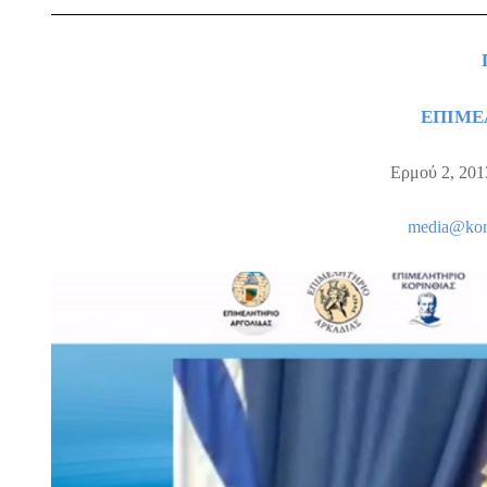
ΕΠΙΜΕ
Ερμού 2, 201
media
@
kor