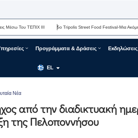
Χ ΙΙΙ
5ο Tripolis Street Food Festival-Μια Ακόμη Γαστρονομική 
Υπηρεσίες
Προγράμματα & Δράσεις
Εκδηλώσεις
EN
EL
FR
ευταία Νέα
ηχος από την διαδικτυακή ημε
υξη της Πελοποννήσου