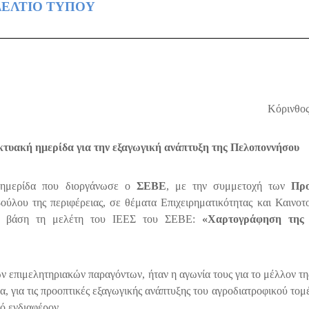
ΔΕΛΤΙΟ ΤΥΠΟΥ
Κόρινθος
ικτυακή ημερίδα για την εξαγωγική ανάπτυξη της Πελοποννήσου
ή ημερίδα που διοργάνωσε ο
ΣΕΒΕ
, με την συμμετοχή των
Πρ
ύλου της περιφέρειας, σε θέματα Επιχειρηματικότητας και Καινοτομ
 με βάση τη μελέτη του ΙΕΕΣ του ΣΕΒΕ:
«Χαρτογράφηση της 
επιμελητηριακών παραγόντων, ήταν η αγωνία τους για το μέλλον τη
ρα, για τις προοπτικές εξαγωγικής ανάπτυξης του αγροδιατροφικού τομ
ό ενδιαφέρον.