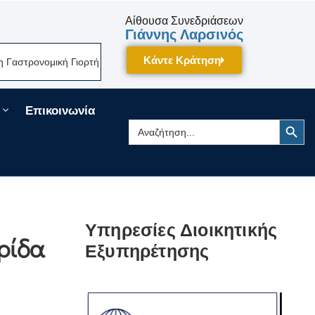
Αίθουσα Συνεδριάσεων
Γιάννης Λαρσινός
Κάντε Κράτηση
Γιορτή Της Πελοποννήσου Δίνει Ραντεβού Τον Σεπτέμβριο Στην Τρίπολη!
Επικοινωνία
Search Button
Search
for:
Υπηρεσίες Διοικητικής
ρίδα
Εξυπηρέτησης