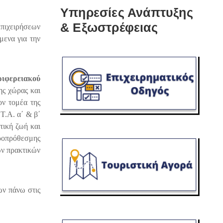
Υπηρεσίες Ανάπτυξης
& Εξωστρέφειας
επιχειρήσεων
μενα για την
ριφερειακού
ης χώρας και
ν τομέα της
Τ.Α. α΄ & β΄
τική ζωή και
ροπρόθεσμης
ών πρακτικών
ων πάνω στις