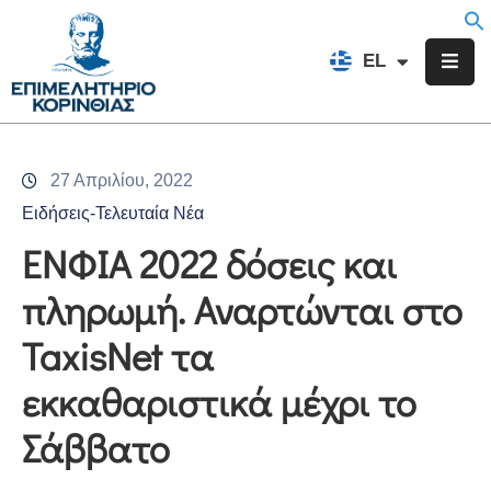
EN
EL
FR
Επιμελητήριο
Ενημέρωση
27 Απριλίου, 2022
Υπηρεσίες
Ειδήσεις-Τελευταία Νέα
Προγράμματα
ΕΝΦΙΑ 2022 δόσεις και
&
πληρωμή. Αναρτώνται στο
Δράσεις
TaxisNet τα
Εκδηλώσεις
εκκαθαριστικά μέχρι το
Επικοινωνία
Σάββατο