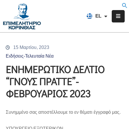
EN
EL
FR
Επιμελητήριο
Ενημέρωση
15 Μαρτίου, 2023
Υπηρεσίες
Ειδήσεις-Τελευταία Νέα
Προγράμματα
ΕΝΗΜΕΡΩΤΙΚΟ ΔΕΛΤΙΟ
&
“ΓΝΟΥΣ ΠΡΑΤΤΕ”-
Δράσεις
ΦΕΒΡΟΥΑΡΙΟΣ 2023
Εκδηλώσεις
Επικοινωνία
Συνημμένο σας αποστέλλουμε το εν θέματι έγγραφό μας.
ΥΠΟΥΡΓΕΙΟ ΕΞΩΤΕΡΙΚΩΝ