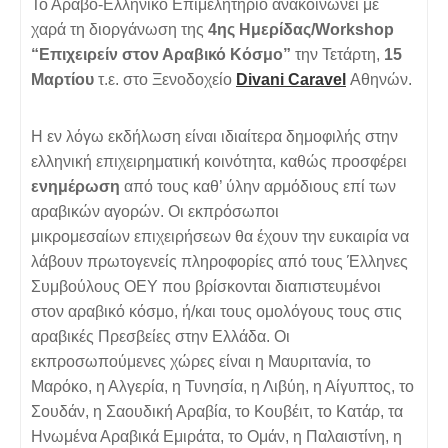
Το Αραβο-Ελληνικό Επιμελητήριο ανακοινώνει με
χαρά τη διοργάνωση της
4ης Ημερίδας/Workshop
“Επιχειρείν στον Αραβικό Κόσμο”
την Τετάρτη,
15
Μαρτίου
τ.ε. στο Ξενοδοχείο
Divani Caravel
Αθηνών.
Η εν λόγω εκδήλωση είναι ιδιαίτερα δημοφιλής στην
ελληνική επιχειρηματική κοινότητα, καθώς προσφέρει
ενημέρωση
από τους καθ’ ύλην αρμόδιους επί των
αραβικών αγορών. Οι εκπρόσωποι
μικρομεσαίων επιχειρήσεων θα έχουν την ευκαιρία να
λάβουν πρωτογενείς πληροφορίες από τους Έλληνες
Συμβούλους ΟΕΥ που βρίσκονται διαπιστευμένοι
στον αραβικό κόσμο, ή/και τους ομολόγους τους στις
αραβικές Πρεσβείες στην Ελλάδα. Οι
εκπροσωπούμενες χώρες είναι η Μαυριτανία, το
Μαρόκο, η Αλγερία, η Τυνησία, η Λιβύη, η Αίγυπτος, το
Σουδάν, η Σαουδική Αραβία, το Κουβέιτ, το Κατάρ, τα
Ηνωμένα Αραβικά Εμιράτα, το Ομάν, η Παλαιστίνη, η