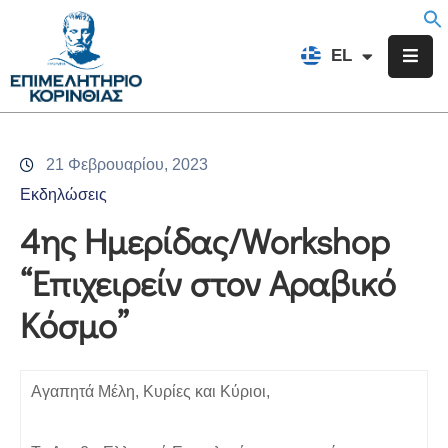
EN
EL
FR
Επιμελητήριο
Ενημέρωση
21 Φεβρουαρίου, 2023
Υπηρεσίες
Εκδηλώσεις
Προγράμματα
4ης Ημερίδας/Workshop
&
“Επιχειρείν στον Αραβικό
Δράσεις
Κόσμο”
Εκδηλώσεις
Επικοινωνία
Αγαπητά Μέλη, Κυρίες και Κύριοι,