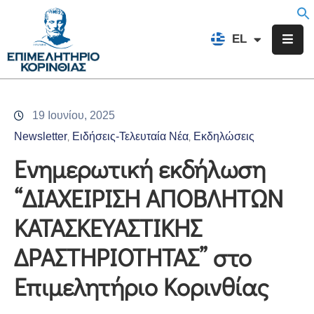
EN
EL
FR
Επιμελητήριο
Ενημέρωση
19 Ιουνίου, 2025
Υπηρεσίες
Newsletter
Ειδήσεις-Τελευταία Νέα
Εκδηλώσεις
‚
‚
Προγράμματα
Ενημερωτική εκδήλωση
&
“ΔΙΑΧΕΙΡΙΣΗ ΑΠΟΒΛΗΤΩΝ
Δράσεις
ΚΑΤΑΣΚΕΥΑΣΤΙΚΗΣ
Εκδηλώσεις
ΔΡΑΣΤΗΡΙΟΤΗΤΑΣ” στο
Επικοινωνία
Επιμελητήριο Κορινθίας