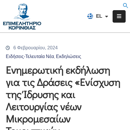
EN
EL
FR
Επιμελητήριο
Ενημέρωση
6 Φεβρουαρίου, 2024
Υπηρεσίες
Ειδήσεις-Τελευταία Νέα
Εκδηλώσεις
‚
Προγράμματα
Ενημερωτική εκδήλωση
&
για τις Δράσεις «Ενίσχυση
Δράσεις
της Ίδρυσης και
Εκδηλώσεις
Λειτουργίας νέων
Επικοινωνία
Μικρομεσαίων