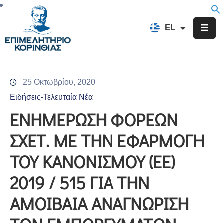
EN
EL
FR
Επιμελητήριο
Ενημέρωση
25 Οκτωβρίου, 2020
Υπηρεσίες
Ειδήσεις-Τελευταία Νέα
Προγράμματα
ΕΝΗΜΕΡΩΣΗ ΦΟΡΕΩΝ
&
ΣΧΕΤ. ΜΕ ΤΗΝ ΕΦΑΡΜΟΓΗ
Δράσεις
ΤΟΥ ΚΑΝΟΝΙΣΜΟΥ (ΕΕ)
Εκδηλώσεις
2019 / 515 ΓΙΑ ΤΗΝ
Επικοινωνία
ΑΜΟΙΒΑΙΑ ΑΝΑΓΝΩΡΙΣΗ