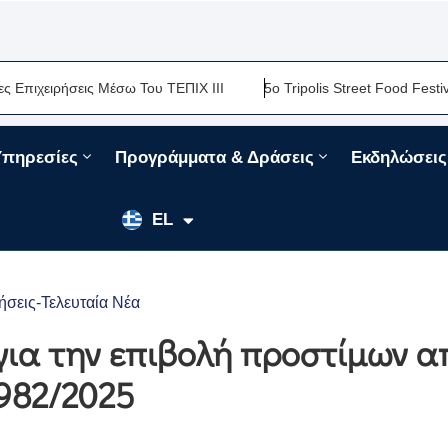
ειρήσεις Μέσω Του ΤΕΠΙΧ ΙΙΙ
5ο Tripolis Street Food Festival-Μ
Υπηρεσίες
Προγράμματα & Δράσεις
Εκδηλώσεις
EN
EL
FR
ήσεις-Τελευταία Νέα
για την επιβολή προστίμων α
6982/2025