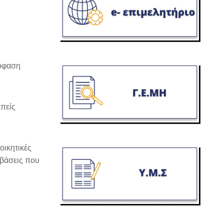
πόφαση
επείς
οικητικές
αβάσεις που