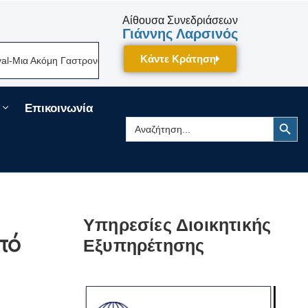
Αίθουσα Συνεδριάσεων
Γιάννης Λαρσινός
Κάντε Κράτηση
ια Ακόμη Γαστρονομική Γιορτή Της Πελοποννήσου Δίνει Ραντεβού Τον Σε
Επικοινωνία
Search Button
Search
for:
Υπηρεσίες Διοικητικής
πό
Εξυπηρέτησης