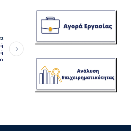
xt
χή
νή
σι