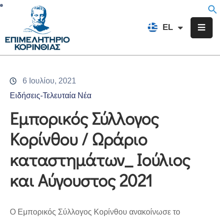
EN
EL
FR
Επιμελητήριο
Ενημέρωση
6 Ιουλίου, 2021
Υπηρεσίες
Ειδήσεις-Τελευταία Νέα
Προγράμματα
Εμπορικός Σύλλογος
&
Κορίνθου / Ωράριο
Δράσεις
καταστημάτων_ Ιούλιος
Εκδηλώσεις
και Αύγουστος 2021
Επικοινωνία
Ο Εμπορικός Σύλλογος Κορίνθου ανακοίνωσε το