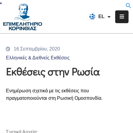
EN
EL
FR
Επιμελητήριο
Ενημέρωση
16 Σεπτεμβρίου, 2020
Υπηρεσίες
Ελληνικές & Διεθνείς Εκθέσεις
Προγράμματα
Εκθέσεις στην Ρωσία
&
Δράσεις
Ενημέρωση σχετικά με τις εκθέσεις που
Εκδηλώσεις
πραγματοποιούνται στη Ρωσική Ομοσπονδία.
Επικοινωνία
Σχετικά Αρχεία: